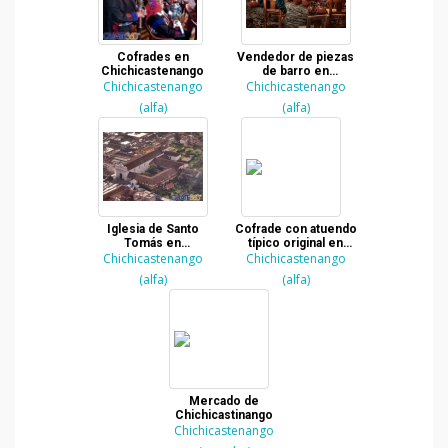
Cofrades en
Vendedor de piezas
Chichicastenango
de barro en
Chichicastenango
Chichicastenango
Chichicastenango
(alfa)
(alfa)
Iglesia de Santo
Cofrade con atuendo
Tomás en
típico original en
Chichicastenango
Chichicastenango
Chichicastenango
Chichicastenango
(alfa)
(alfa)
Mercado de
Chichicastinango
Chichicastenango