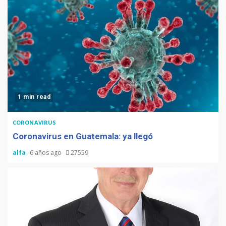
1 min read
CORONAVIRUS
Coronavirus en Guatemala: ya llegó
alfa
6 años ago
27559