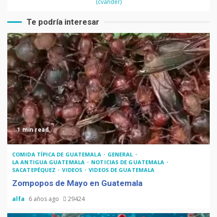
(cvander)
Te podría interesar
1 min read
COMIDA TÍPICA DE GUATEMALA
GENERAL
LA ANTIGUA GUATEMALA
NOTICIAS DE GUATEMALA
SACATEPÉQUEZ
VIDEOS
VIDEOS DE GUATEMALA
Zompopos de Mayo en Guatemala
alfa
6 años ago
29424