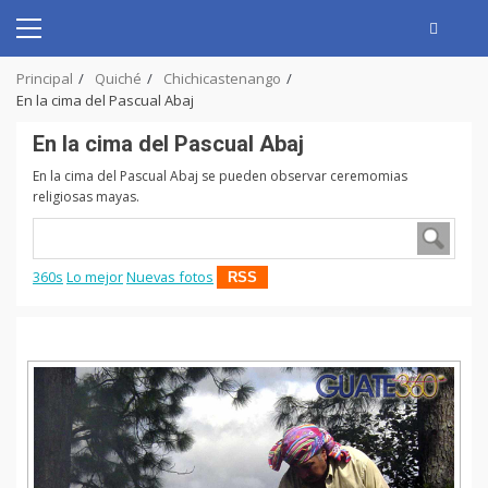
Skip
to
Primary
content
Menu
Principal
Quiché
Chichicastenango
En la cima del Pascual Abaj
En la cima del Pascual Abaj
En la cima del Pascual Abaj se pueden observar ceremomias
religiosas mayas.
360s
Lo mejor
Nuevas fotos
RSS