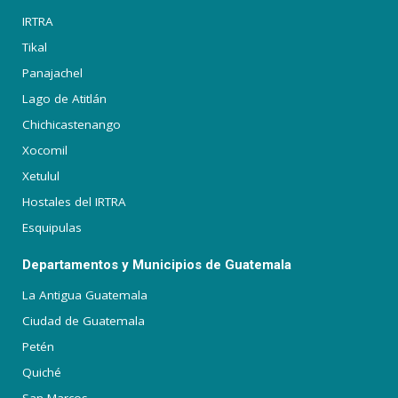
IRTRA
Tikal
Panajachel
Lago de Atitlán
Chichicastenango
Xocomil
Xetulul
Hostales del IRTRA
Esquipulas
Departamentos y Municipios de Guatemala
La Antigua Guatemala
Ciudad de Guatemala
Petén
Quiché
San Marcos