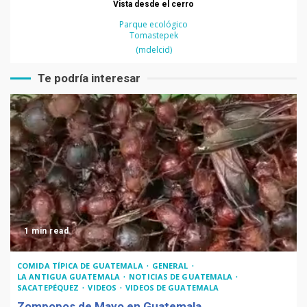
Vista desde el cerro
Parque ecológico
Tomastepek
(mdelcid)
Te podría interesar
1 min read
COMIDA TÍPICA DE GUATEMALA
GENERAL
LA ANTIGUA GUATEMALA
NOTICIAS DE GUATEMALA
SACATEPÉQUEZ
VIDEOS
VIDEOS DE GUATEMALA
Zompopos de Mayo en Guatemala