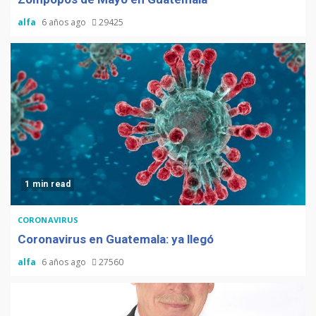
alfa
6 años ago
29425
1 min read
CORONAVIRUS
Coronavirus en Guatemala: ya llegó
alfa
6 años ago
27560