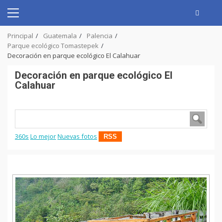
Skip
to
Primary
content
Menu
Principal
Guatemala
Palencia
Parque ecológico Tomastepek
Decoración en parque ecológico El Calahuar
Decoración en parque ecológico El
Calahuar
360s
Lo mejor
Nuevas fotos
RSS