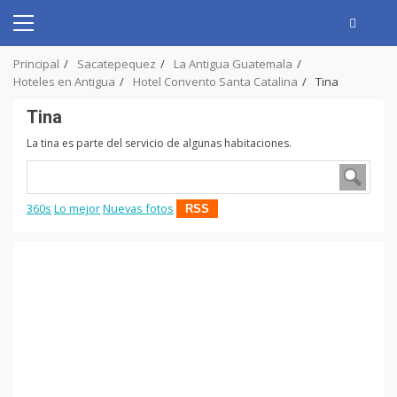
Skip
to
Primary
content
Menu
Principal
Sacatepequez
La Antigua Guatemala
Hoteles en Antigua
Hotel Convento Santa Catalina
Tina
Tina
La tina es parte del servicio de algunas habitaciones.
360s
Lo mejor
Nuevas fotos
RSS