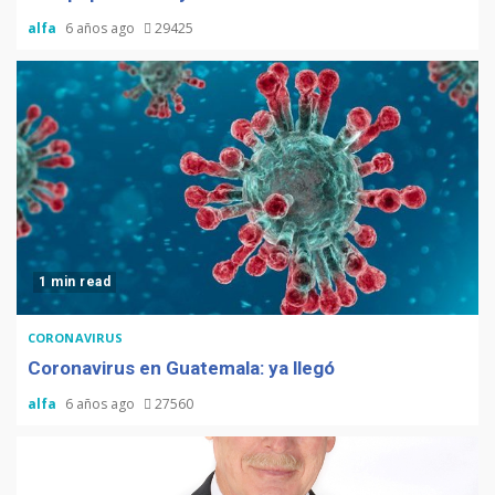
alfa
6 años ago
29425
1 min read
CORONAVIRUS
Coronavirus en Guatemala: ya llegó
alfa
6 años ago
27560