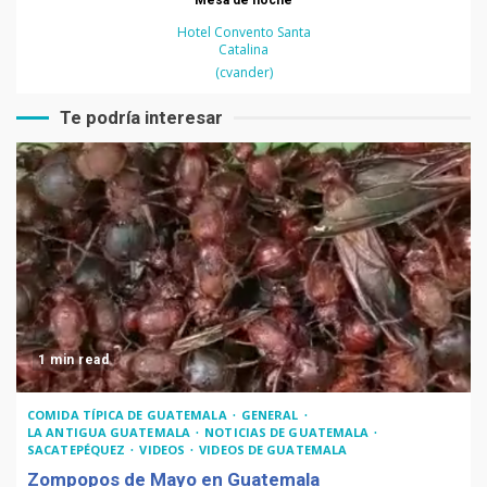
Mesa de noche
Hotel Convento Santa
Catalina
(cvander)
Te podría interesar
1 min read
COMIDA TÍPICA DE GUATEMALA
GENERAL
LA ANTIGUA GUATEMALA
NOTICIAS DE GUATEMALA
SACATEPÉQUEZ
VIDEOS
VIDEOS DE GUATEMALA
Zompopos de Mayo en Guatemala