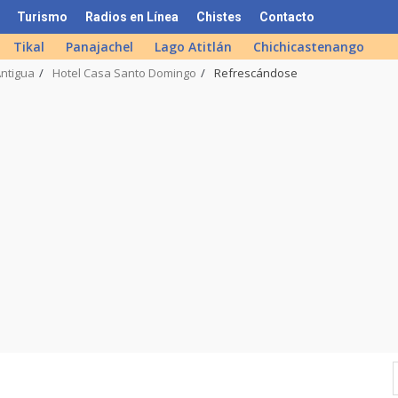
Turismo
Radios en Línea
Chistes
Contacto
Tikal
Panajachel
Lago Atitlán
Chichicastenango
Antigua
Hotel Casa Santo Domingo
Refrescándose