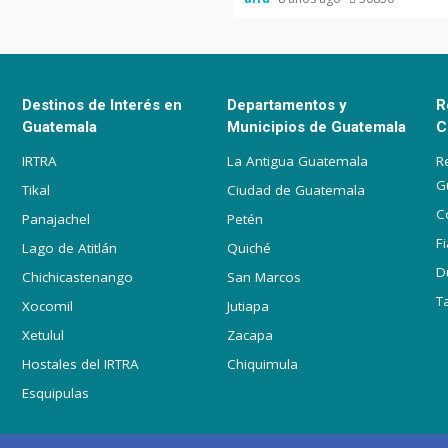
Destinos de Interés en
Departamentos y
R
Guatemala
Municipios de Guatemala
C
IRTRA
La Antigua Guatemala
R
G
Tikal
Ciudad de Guatemala
C
Panajachel
Petén
F
Lago de Atitlán
Quiché
D
Chichicastenango
San Marcos
T
Xocomil
Jutiapa
Xetulul
Zacapa
Hostales del IRTRA
Chiquimula
Esquipulas