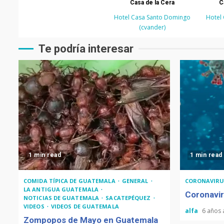
Casa de la Cera
C
Hotel Casa Santo Domingo
Hotel
(cvander)
Te podría interesar
1 min read
1 min read
COMIDA TÍPICA DE GUATEMALA
GENERAL
CORONAVIRU
LA ANTIGUA GUATEMALA
Coronavir
NOTICIAS DE GUATEMALA
SACATEPÉQUEZ
VIDEOS
VIDEOS DE GUATEMALA
alfa
6 años
Zompopos de Mayo en Guatemala