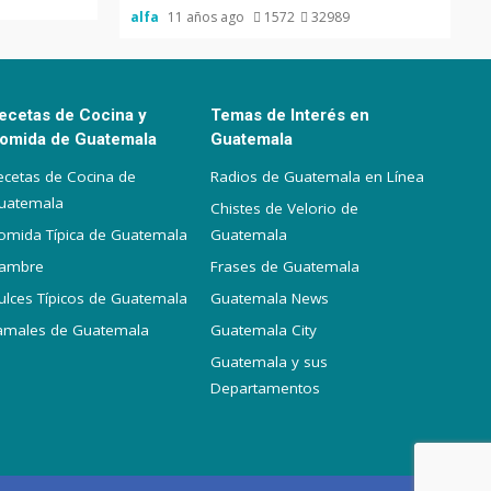
alfa
11 años ago
1572
32989
ecetas de Cocina y
Temas de Interés en
omida de Guatemala
Guatemala
ecetas de Cocina de
Radios de Guatemala en Línea
uatemala
Chistes de Velorio de
omida Típica de Guatemala
Guatemala
iambre
Frases de Guatemala
ulces Típicos de Guatemala
Guatemala News
amales de Guatemala
Guatemala City
Guatemala y sus
Departamentos