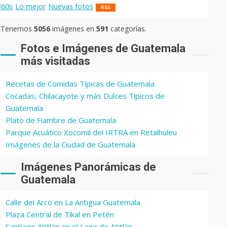
360s
Lo mejor
Nuevas fotos
RSS
Tenemos
5056
imágenes en
591
categorías.
Fotos e Imágenes de Guatemala
más visitadas
Recetas de Comidas Típicas de Guatemala
Cocadas, Chilacayote y más Dulces Típicos de
Guatemala
Plato de Fiambre de Guatemala
Parque Acuático Xocomil del IRTRA en Retalhuleu
Imágenes de la Ciudad de Guatemala
Imágenes Panorámicas de
Guatemala
Calle del Arco en La Antigua Guatemala
Plaza Central de Tikal en Petén
Santiago Atitlán en el Lago de Atitlán