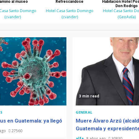
amino al museo
Refrescándose
Habitación Hotel Po
Don Rodrigo
 Casa Santo Domingo
Hotel Casa Santo Domingo
Hotel Casa Santo D
(cvander)
(cvander)
(GeoAvila)
3 min read
S
GENERAL
us en Guatemala: ya llegó
Muere Álvaro Arzú (alcal
Guatemala y expresidente
 ago
27560
alfa
8 años ago
30830