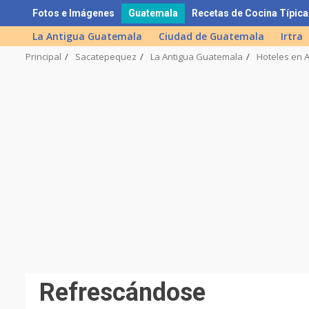
Skip
Fotos e Imágenes
Guatemala
Recetas de Cocina Típica
to
La Antigua Guatemala
Ciudad de Guatemala
Irtra
content
Principal
Sacatepequez
La Antigua Guatemala
Hoteles en 
Refrescándose