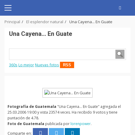
Skip
to
Primary
content
Menu
Principal
El esplendor natural
Una Cayena... En Guate
Una Cayena... En Guate
360s
Lo mejor
Nuevas fotos
RSS
Fotografía de Guatemala
"Una Cayena... En Guate" agregada el
25.03.2006 19:00 y vista 23574 veces. Ha recibido 9 votos y tiene
puntación de 4.78.
Foto de Guatemala
publicada por
lorenpower
.
Comparte en: