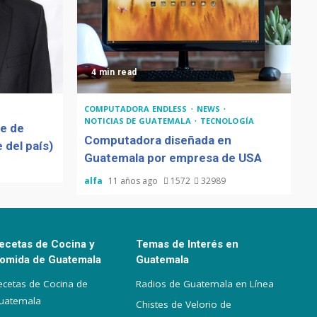
4 min read
COMPUTADORA ENDLESS
NEWS
NOTICIAS DE GUATEMALA
TECNOLOGÍA
de de
Computadora diseñada en
 del país)
Guatemala por empresa de USA
alfa
11 años ago
1572
32989
ecetas de Cocina y
Temas de Interés en
omida de Guatemala
Guatemala
ecetas de Cocina de
Radios de Guatemala en Línea
uatemala
Chistes de Velorio de