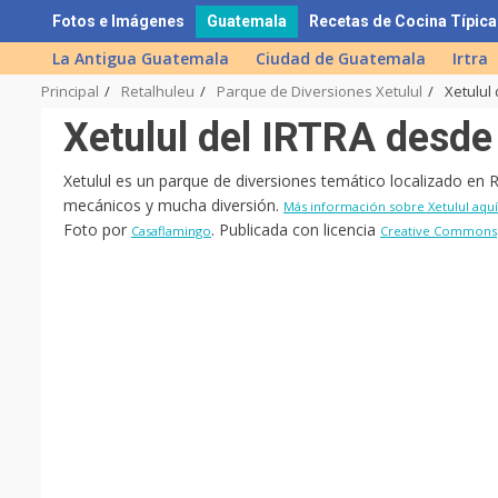
Skip
Fotos e Imágenes
Guatemala
Recetas de Cocina Típica
to
La Antigua Guatemala
Ciudad de Guatemala
Irtra
content
Principal
Retalhuleu
Parque de Diversiones Xetulul
Xetulul
Xetulul del IRTRA desde 
Xetulul es un parque de diversiones temático localizado en
mecánicos y mucha diversión.
Más información sobre Xetulul aquí
Foto por
. Publicada con licencia
Casaflamingo
Creative Commons