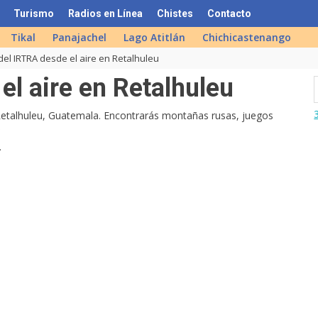
Turismo
Radios en Línea
Chistes
Contacto
Tikal
Panajachel
Lago Atitlán
Chichicastenango
 del IRTRA desde el aire en Retalhuleu
el aire en Retalhuleu
 Retalhuleu, Guatemala. Encontrarás montañas rusas, juegos
.