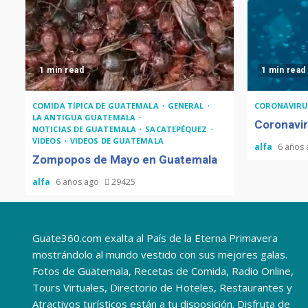
1 min read
1 min read
COMIDA TÍPICA DE GUATEMALA
GENERAL
CORONAVIRU
LA ANTIGUA GUATEMALA
Coronavir
NOTICIAS DE GUATEMALA
SACATEPÉQUEZ
VIDEOS
VIDEOS DE GUATEMALA
alfa
6 años
Zompopos de Mayo en Guatemala
alfa
6 años ago
29425
Guate360.com exalta al País de la Eterna Primavera
mostrándolo al mundo vestido con sus mejores galas.
Fotos de Guatemala, Recetas de Comida, Radio Online,
Tours Virtuales, Directorio de Hoteles, Restaurantes y
Atractivos turísticos están a tu disposición. Disfruta de