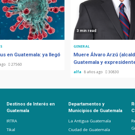
3 min read
S
GENERAL
us en Guatemala: ya llegó
Muere Álvaro Arzú (alcal
Guatemala y expresidente
 ago
27560
alfa
8 años ago
30830
Destinos de Interés en
Departamentos y
R
Guatemala
Municipios de Guatemala
C
IRTRA
La Antigua Guatemala
R
G
Tikal
Ciudad de Guatemala