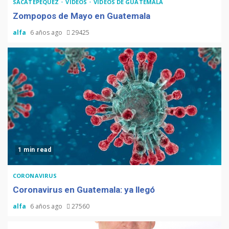
SACATEPÉQUEZ
VIDEOS
VIDEOS DE GUATEMALA
Zompopos de Mayo en Guatemala
alfa
6 años ago
29425
1 min read
CORONAVIRUS
Coronavirus en Guatemala: ya llegó
alfa
6 años ago
27560