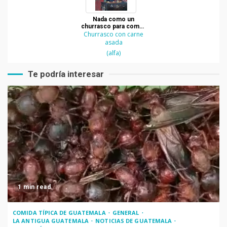
Nada como un
churrasco para comer
Churrasco con carne
carne asada en
Guatemala
asada
(alfa)
Te podría interesar
1 min read
COMIDA TÍPICA DE GUATEMALA
GENERAL
LA ANTIGUA GUATEMALA
NOTICIAS DE GUATEMALA