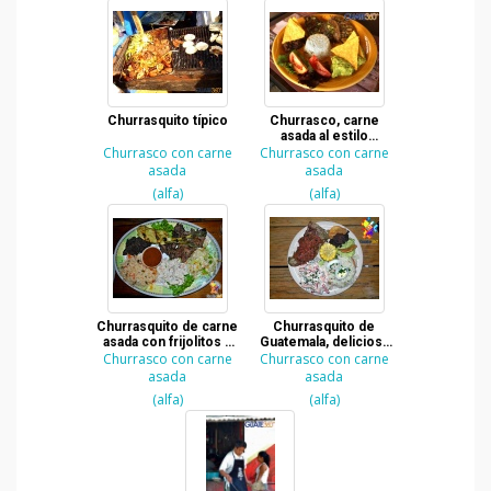
Churrasquito típico
Churrasco, carne
asada al estilo
Churrasco con carne
Churrasco con carne
guatemalteco
asada
asada
(alfa)
(alfa)
Churrasquito de carne
Churrasquito de
asada con frijolitos y
Guatemala, deliciosa
Churrasco con carne
cebollines
Churrasco con carne
carne asada
asada
asada
(alfa)
(alfa)