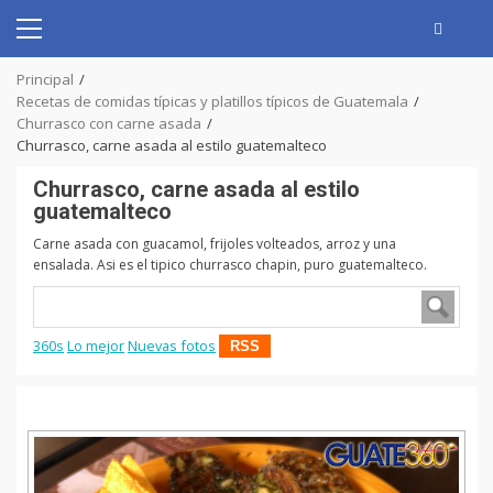
Skip
to
Primary
content
Menu
Principal
Recetas de comidas típicas y platillos típicos de Guatemala
Churrasco con carne asada
Churrasco, carne asada al estilo guatemalteco
Churrasco, carne asada al estilo
guatemalteco
Carne asada con guacamol, frijoles volteados, arroz y una
ensalada. Asi es el tipico churrasco chapin, puro guatemalteco.
360s
Lo mejor
Nuevas fotos
RSS