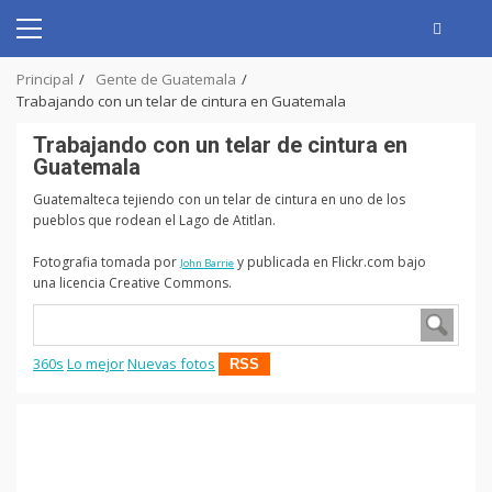
Skip
to
Primary
content
Menu
Principal
Gente de Guatemala
Trabajando con un telar de cintura en Guatemala
Trabajando con un telar de cintura en
Guatemala
Guatemalteca tejiendo con un telar de cintura en uno de los
pueblos que rodean el Lago de Atitlan.
Fotografia tomada por
y publicada en Flickr.com bajo
John Barrie
una licencia Creative Commons.
360s
Lo mejor
Nuevas fotos
RSS