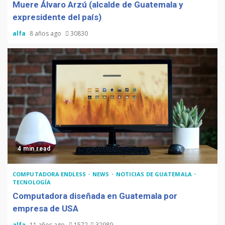
Muere Álvaro Arzú (alcalde de Guatemala y
expresidente del país)
alfa
8 años ago
30830
4 min read
COMPUTADORA ENDLESS
NEWS
NOTICIAS DE GUATEMALA
TECNOLOGÍA
Computadora diseñada en Guatemala por
empresa de USA
alfa
11 años ago
1572
32989