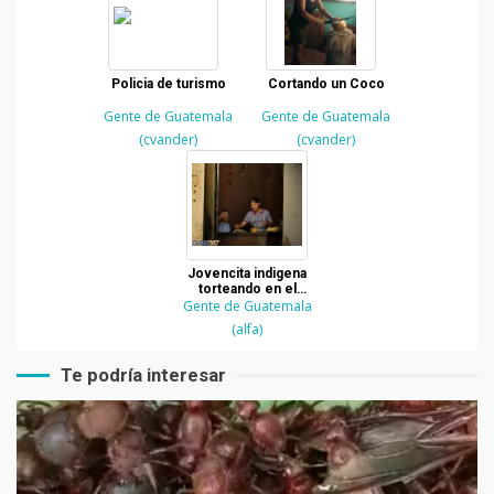
Policia de turismo
Cortando un Coco
Gente de Guatemala
Gente de Guatemala
(cvander)
(cvander)
Jovencita indigena
torteando en el
Centro Historico de la
Gente de Guatemala
Ciudad de Guatemala
(alfa)
Te podría interesar