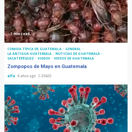
1 min read
COMIDA TÍPICA DE GUATEMALA
GENERAL
LA ANTIGUA GUATEMALA
NOTICIAS DE GUATEMALA
SACATEPÉQUEZ
VIDEOS
VIDEOS DE GUATEMALA
Zompopos de Mayo en Guatemala
alfa
6 años ago
29425