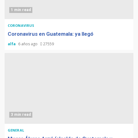
1 min read
CORONAVIRUS
Coronavirus en Guatemala: ya llegó
alfa
6 años ago
27559
3 min read
GENERAL