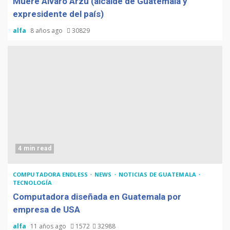
Muere Álvaro Arzú (alcalde de Guatemala y
expresidente del país)
alfa
8 años ago
30829
4 min read
COMPUTADORA ENDLESS
NEWS
NOTICIAS DE GUATEMALA
TECNOLOGÍA
Computadora diseñada en Guatemala por
empresa de USA
alfa
11 años ago
1572
32988