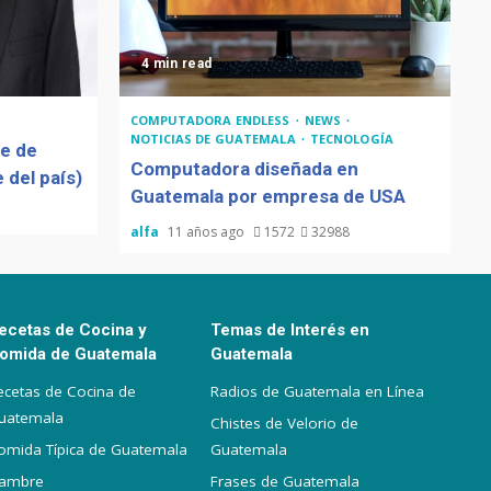
4 min read
COMPUTADORA ENDLESS
NEWS
NOTICIAS DE GUATEMALA
TECNOLOGÍA
de de
Computadora diseñada en
 del país)
Guatemala por empresa de USA
alfa
11 años ago
1572
32988
ecetas de Cocina y
Temas de Interés en
omida de Guatemala
Guatemala
ecetas de Cocina de
Radios de Guatemala en Línea
uatemala
Chistes de Velorio de
omida Típica de Guatemala
Guatemala
iambre
Frases de Guatemala