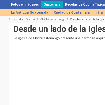
Skip
Fotos e Imágenes
Guatemala
Recetas de Cocina Típica
to
La Antigua Guatemala
Ciudad de Guatemala
Irtra
content
Principal
Quiché
Chichicastenango
Desde un lado de la Igl
Desde un lado de la Igl
La iglesia de Chichicastenango presenta una hermosa arquite