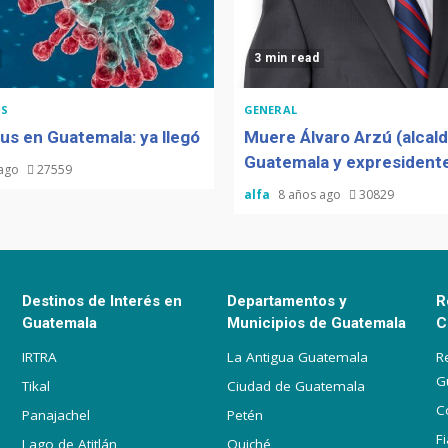
3 min read
S
GENERAL
us en Guatemala: ya llegó
Muere Álvaro Arzú (alcal
Guatemala y expresidente
 ago
27559
alfa
8 años ago
30829
Destinos de Interés en
Departamentos y
R
Guatemala
Municipios de Guatemala
C
IRTRA
La Antigua Guatemala
R
G
Tikal
Ciudad de Guatemala
C
Panajachel
Petén
F
Lago de Atitlán
Quiché