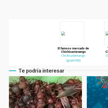
El famoso mercado de
Chichicastenango
C
Chichicastenango
C
(guate360)
Te podría interesar