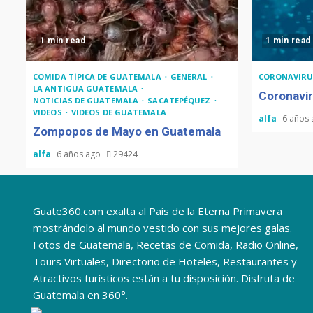
1 min read
1 min read
COMIDA TÍPICA DE GUATEMALA
GENERAL
CORONAVIRU
LA ANTIGUA GUATEMALA
Coronavir
NOTICIAS DE GUATEMALA
SACATEPÉQUEZ
VIDEOS
VIDEOS DE GUATEMALA
alfa
6 años
Zompopos de Mayo en Guatemala
alfa
6 años ago
29424
Guate360.com exalta al País de la Eterna Primavera
mostrándolo al mundo vestido con sus mejores galas.
Fotos de Guatemala, Recetas de Comida, Radio Online,
Tours Virtuales, Directorio de Hoteles, Restaurantes y
Atractivos turísticos están a tu disposición. Disfruta de
Guatemala en 360°.