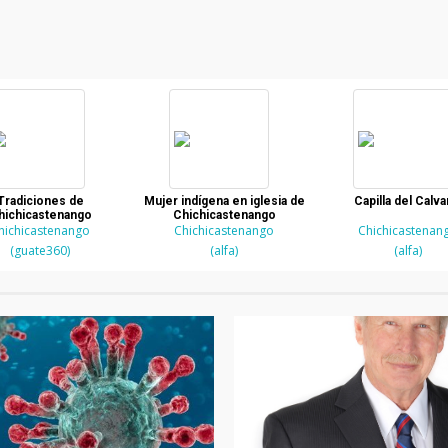
Tradiciones de
Mujer indígena en iglesia de
Capilla del Calva
hichicastenango
Chichicastenango
hichicastenango
Chichicastenango
Chichicastenan
(guate360)
(alfa)
(alfa)