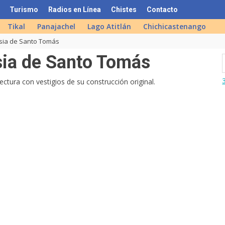
Turismo
Radios en Línea
Chistes
Contacto
Tikal
Panajachel
Lago Atitlán
Chichicastenango
esia de Santo Tomás
esia de Santo Tomás
ctura con vestigios de su construcción original.