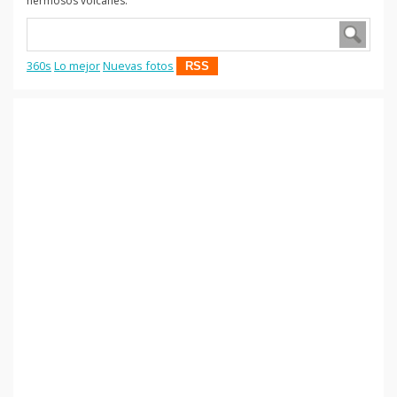
hermosos volcanes.
360s
Lo mejor
Nuevas fotos
RSS