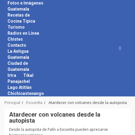
Skip
Fotos e Imágenes
to
Guatemala
content
Recetas de
Cocina Típica
Turismo
Radios en Línea
Chistes
Contacto
La Antigua
Guatemala
Ciudad de
Guatemala
Irtra
Tikal
Panajachel
Lago Atitlán
Chichicastenango
Principal
Escuintla
Atardecer con volcanes desde la autopista
Atardecer con volcanes desde la
autopista
Desde la autopista de Palín a Escuintla pueden apreciarse