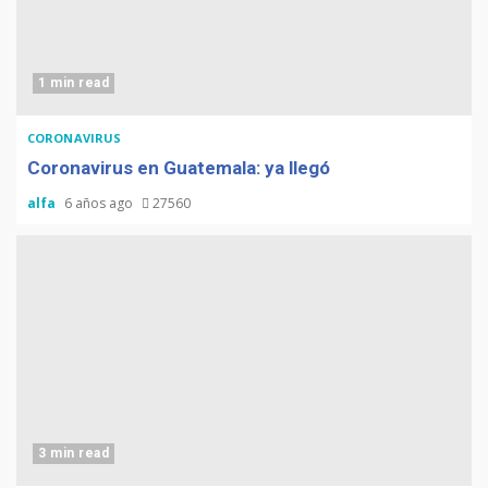
1 min read
CORONAVIRUS
Coronavirus en Guatemala: ya llegó
alfa
6 años ago
27560
3 min read