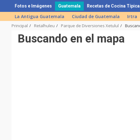
Skip
Fotos e Imágenes
Guatemala
Recetas de Cocina Típica
to
La Antigua Guatemala
Ciudad de Guatemala
Irtra
content
Principal
Retalhuleu
Parque de Diversiones Xetulul
Buscan
Buscando en el mapa