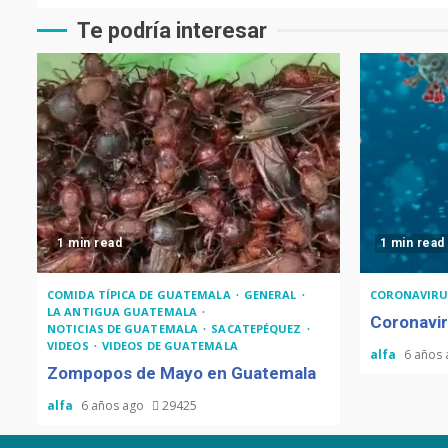
Te podría interesar
1 min read
1 min read
COMIDA TÍPICA DE GUATEMALA
GENERAL
CORONAVIRU
LA ANTIGUA GUATEMALA
Coronavir
NOTICIAS DE GUATEMALA
SACATEPÉQUEZ
VIDEOS
VIDEOS DE GUATEMALA
alfa
6 años
Zompopos de Mayo en Guatemala
alfa
6 años ago
29425