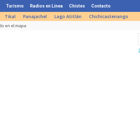
Turismo
Radios en Línea
Chistes
Contacto
Tikal
Panajachel
Lago Atitlán
Chichicastenango
do en el mapa