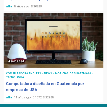
alfa
8 años ago
30829
4 min read
COMPUTADORA ENDLESS
NEWS
NOTICIAS DE GUATEMALA
TECNOLOGÍA
Computadora diseñada en Guatemala por
empresa de USA
alfa
11 años ago
1572
32988