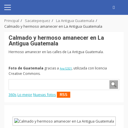
Skip
to
Primary
content
Menu
Principal
Sacatepequez
La Antigua Guatemala
Calmado y hermoso amanecer en La Antigua Guatemala
Calmado y hermoso amanecer en La
Antigua Guatemala
Hermoso amanecer en las calles de La Antigua Guatemala.
Foto de Guatemala
gracias a
, utilizada con licencia
Ana12321
Creative Commons.
360s
Lo mejor
Nuevas fotos
RSS