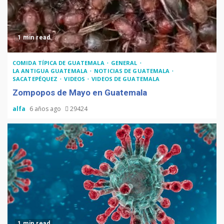
1 min read
COMIDA TÍPICA DE GUATEMALA
GENERAL
LA ANTIGUA GUATEMALA
NOTICIAS DE GUATEMALA
SACATEPÉQUEZ
VIDEOS
VIDEOS DE GUATEMALA
Zompopos de Mayo en Guatemala
alfa
6 años ago
29424
1 min read