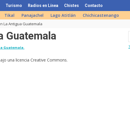
Turismo
Radios en Línea
Chistes
Contacto
Tikal
Panajachel
Lago Atitlán
Chichicastenango
n La Antigua Guatemala
a Guatemala
ua Guatemala.
bajo una licencia Creative Commons.