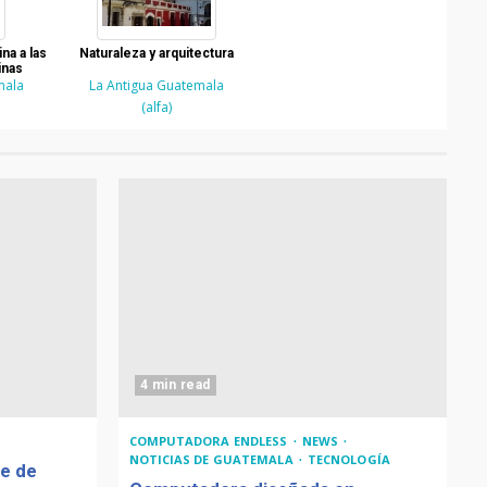
na a las
Naturaleza y arquitectura
inas
mala
La Antigua Guatemala
(alfa)
4 min read
COMPUTADORA ENDLESS
NEWS
NOTICIAS DE GUATEMALA
TECNOLOGÍA
de de