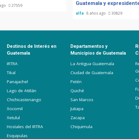
Guatemala y expresidente
 ago
27559
alfa
8 años ago
30829
Destinos de Interés en
Departamentos y
R
Guatemala
Municipios de Guatemala
C
IRTRA
La Antigua Guatemala
R
G
Tikal
Ciudad de Guatemala
C
Panajachel
Petén
F
Lago de Atitlán
Quiché
D
Chichicastenango
San Marcos
T
Xocomil
Jutiapa
Xetulul
Zacapa
Hostales del IRTRA
Chiquimula
Esquipulas