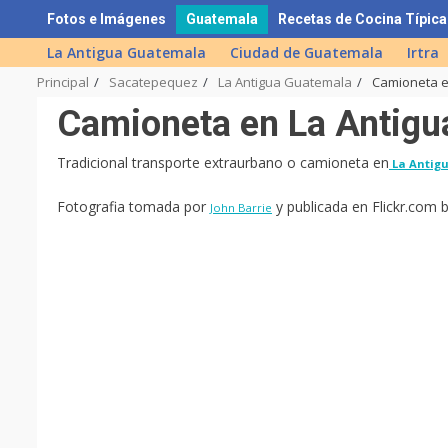
Skip
Fotos e Imágenes
Guatemala
Recetas de Cocina Típica
to
La Antigua Guatemala
Ciudad de Guatemala
Irtra
content
Principal
Sacatepequez
La Antigua Guatemala
Camioneta e
Camioneta en La Antigu
Tradicional transporte extraurbano o camioneta en
La Antig
Fotografia tomada por
y publicada en Flickr.com 
John Barrie