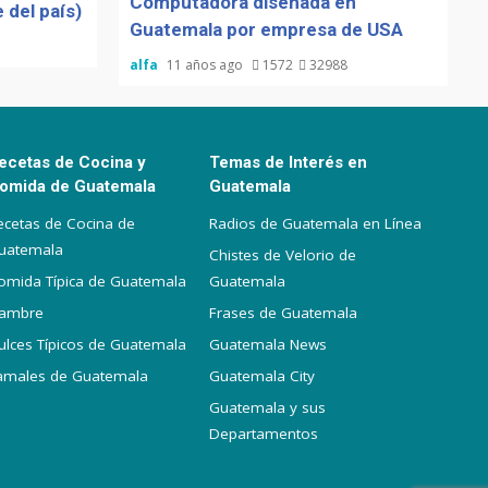
Computadora diseñada en
 del país)
Guatemala por empresa de USA
alfa
11 años ago
1572
32988
ecetas de Cocina y
Temas de Interés en
omida de Guatemala
Guatemala
ecetas de Cocina de
Radios de Guatemala en Línea
uatemala
Chistes de Velorio de
omida Típica de Guatemala
Guatemala
iambre
Frases de Guatemala
ulces Típicos de Guatemala
Guatemala News
amales de Guatemala
Guatemala City
Guatemala y sus
Departamentos