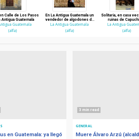
en Calle de Los Pasos
En La Antigua Guatemala un
Solitaria, en casa veci
a Antigua Guatemala
vendedor de algodones de
ruinas de Capuch
Antigua Guatemala
La Antigua Guatemala
azucar
La Antigua Guate
(alfa)
(alfa)
(alfa)
3 min read
S
GENERAL
us en Guatemala: ya llegó
Muere Álvaro Arzú (alcal