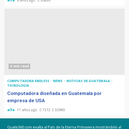
alfa
8 años ago
30830
4 min read
COMPUTADORA ENDLESS
NEWS
NOTICIAS DE GUATEMALA
TECNOLOGÍA
Computadora diseñada en Guatemala por
empresa de USA
alfa
11 años ago
1572
32989
Guate360.com exalta al País de la Eterna Primavera mostrándolo al