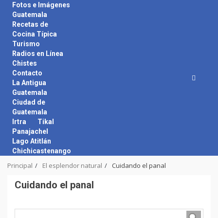
Skip
Fotos e Imágenes
to
Guatemala
content
Recetas de
Cocina Típica
Turismo
Radios en Línea
Chistes
Contacto
La Antigua
Guatemala
Ciudad de
Guatemala
Irtra
Tikal
Panajachel
Lago Atitlán
Chichicastenango
Principal
El esplendor natural
Cuidando el panal
Cuidando el panal