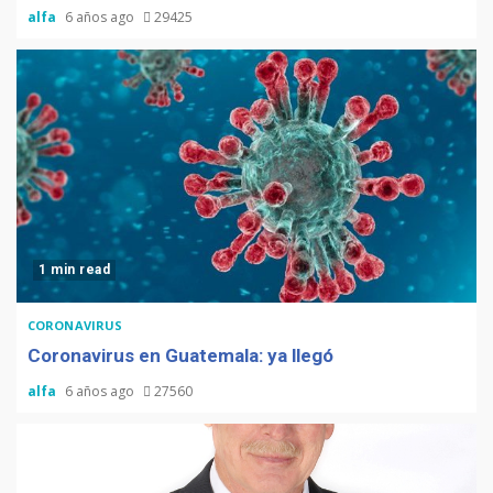
alfa
6 años ago
29425
1 min read
CORONAVIRUS
Coronavirus en Guatemala: ya llegó
alfa
6 años ago
27560