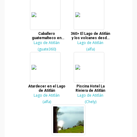
Caballero
360> El Lago de Atitlán
guatemalteco en
y los volcanes desde
lancha por el Lago de
Lago de Atitlán
Lago de Atitlán
el mirador
Atitlan
(guate360)
(alfa)
Atardecer en el Lago
Piscina Hotel La
de Atitlán
Riviera de Atitlán
Lago de Atitlán
Lago de Atitlán
(alfa)
(Chely)