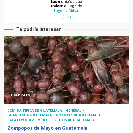
Las montañas que
rodean el Lago de
Lago de Atitlán
Atitlán
(alfa)
Te podría interesar
1 min read
COMIDA TÍPICA DE GUATEMALA
GENERAL
LA ANTIGUA GUATEMALA
NOTICIAS DE GUATEMALA
SACATEPÉQUEZ
VIDEOS
VIDEOS DE GUATEMALA
Zompopos de Mayo en Guatemala