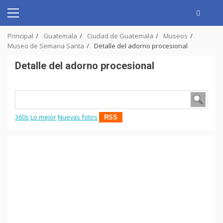
Skip
to
Primary
content
Menu
Principal
Guatemala
Ciudad de Guatemala
Museos
Museo de Semana Santa
Detalle del adorno procesional
Detalle del adorno procesional
360s
Lo mejor
Nuevas fotos
RSS