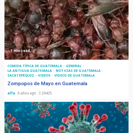
1 min read
COMIDA TÍPICA DE GUATEMALA
GENERAL
LA ANTIGUA GUATEMALA
NOTICIAS DE GUATEMALA
SACATEPÉQUEZ
VIDEOS
VIDEOS DE GUATEMALA
Zompopos de Mayo en Guatemala
alfa
6 años ago
29425