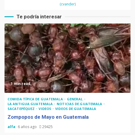
(cvander)
Te podría interesar
1 min read
COMIDA TÍPICA DE GUATEMALA
GENERAL
LA ANTIGUA GUATEMALA
NOTICIAS DE GUATEMALA
SACATEPÉQUEZ
VIDEOS
VIDEOS DE GUATEMALA
Zompopos de Mayo en Guatemala
alfa
6 años ago
29425