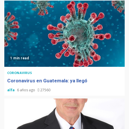
1 min read
CORONAVIRUS
Coronavirus en Guatemala: ya llegó
alfa
6 años ago
27560