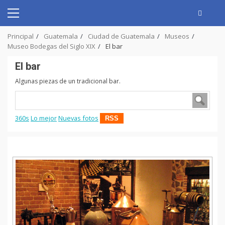
Skip
to
Primary
content
Menu
Principal
Guatemala
Ciudad de Guatemala
Museos
Museo Bodegas del Siglo XIX
El bar
El bar
Algunas piezas de un tradicional bar.
360s
Lo mejor
Nuevas fotos
RSS