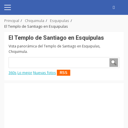
Skip
to
Primary
content
Menu
Principal
Chiquimula
Esquipulas
El Templo de Santiago en Esquipulas
El Templo de Santiago en Esquipulas
Vista panorámica del Templo de Santiago en Esquipulas,
Chiquimula.
360s
Lo mejor
Nuevas fotos
RSS