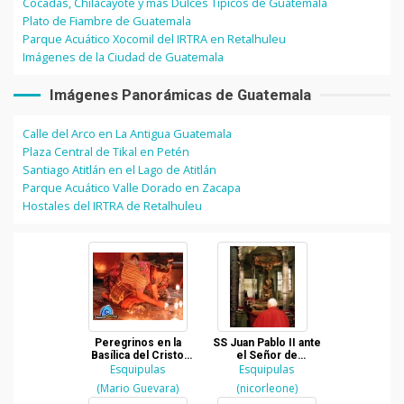
Cocadas, Chilacayote y más Dulces Típicos de Guatemala
Plato de Fiambre de Guatemala
Parque Acuático Xocomil del IRTRA en Retalhuleu
Imágenes de la Ciudad de Guatemala
Imágenes Panorámicas de Guatemala
Calle del Arco en La Antigua Guatemala
Plaza Central de Tikal en Petén
Santiago Atitlán en el Lago de Atitlán
Parque Acuático Valle Dorado en Zacapa
Hostales del IRTRA de Retalhuleu
Peregrinos en la
SS Juan Pablo II ante
Basílica del Cristo
el Señor de
Negro de Esquipulas
Esquipulas
Esquipulas
Esquipulas
(Mario Guevara)
(nicorleone)