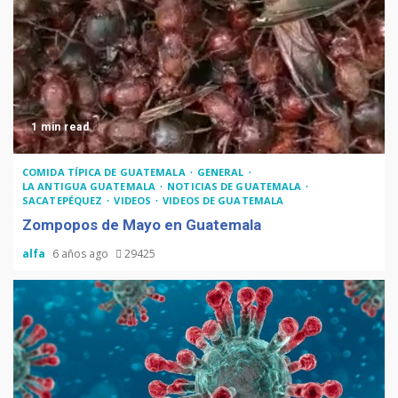
1 min read
COMIDA TÍPICA DE GUATEMALA
GENERAL
LA ANTIGUA GUATEMALA
NOTICIAS DE GUATEMALA
SACATEPÉQUEZ
VIDEOS
VIDEOS DE GUATEMALA
Zompopos de Mayo en Guatemala
alfa
6 años ago
29425