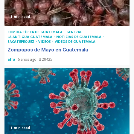
1 min read
COMIDA TÍPICA DE GUATEMALA
GENERAL
LA ANTIGUA GUATEMALA
NOTICIAS DE GUATEMALA
SACATEPÉQUEZ
VIDEOS
VIDEOS DE GUATEMALA
Zompopos de Mayo en Guatemala
alfa
6 años ago
29425
1 min read