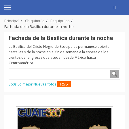
Skip
to
Primary
content
Menu
Principal
Chiquimula
Esquipulas
Fachada de la Basílica durante la noche
Fachada de la Basílica durante la noche
La Basílica del Cristo Negro de Esquipulas permanece abierta
hasta las 9 de la noche en el fin de semana a la espera de los
cientos de feligreses que acuden desde México hasta
Centroamérica.
360s
Lo mejor
Nuevas fotos
RSS