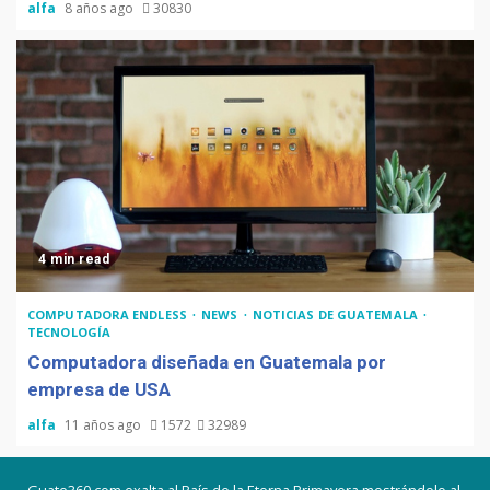
alfa
8 años ago
30830
4 min read
COMPUTADORA ENDLESS
NEWS
NOTICIAS DE GUATEMALA
TECNOLOGÍA
Computadora diseñada en Guatemala por
empresa de USA
alfa
11 años ago
1572
32989