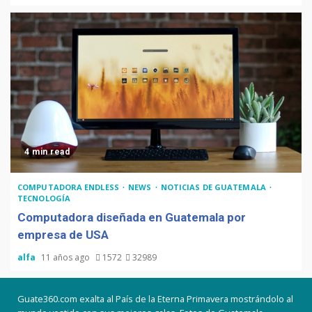
4 min read
COMPUTADORA ENDLESS
NEWS
NOTICIAS DE GUATEMALA
TECNOLOGÍA
Computadora diseñada en Guatemala por
empresa de USA
alfa
11 años ago
1572
32989
Guate360.com exalta al País de la Eterna Primavera mostrándolo al