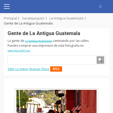
Skip
to
Primary
content
Menu
Principal
Sacatepequez
La Antigua Guatemala
Gente de La Antigua Guatemala
Gente de La Antigua Guatemala
La gente de
caminando por las calles.
La Antigua Guatemala
Puedes comprar una impresion de esta fotografia en
www.AlonsoDR.com
360s
Lo mejor
Nuevas fotos
RSS