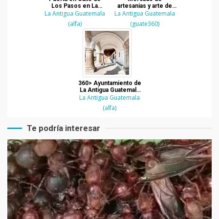
Los Pasos en La
artesanias y arte de
La Antigua Guatemala
Antigua Guatemala
La Antigua Guatemala
Guatemala
(alfa)
(guate360)
360> Ayuntamiento de
La Antigua Guatemala
viendo hacia el Parque
La Antigua Guatemala
(alfa)
Te podría interesar