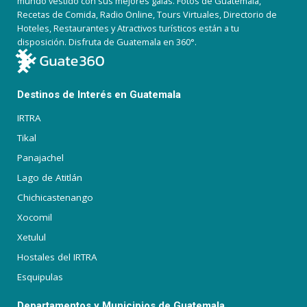
mundo vestido con sus mejores galas. Fotos de Guatemala,
Recetas de Comida, Radio Online, Tours Virtuales, Directorio de
Hoteles, Restaurantes y Atractivos turísticos están a tu
disposición. Disfruta de Guatemala en 360°.
Destinos de Interés en Guatemala
IRTRA
Tikal
Panajachel
Lago de Atitlán
Chichicastenango
Xocomil
Xetulul
Hostales del IRTRA
Esquipulas
Departamentos y Municipios de Guatemala