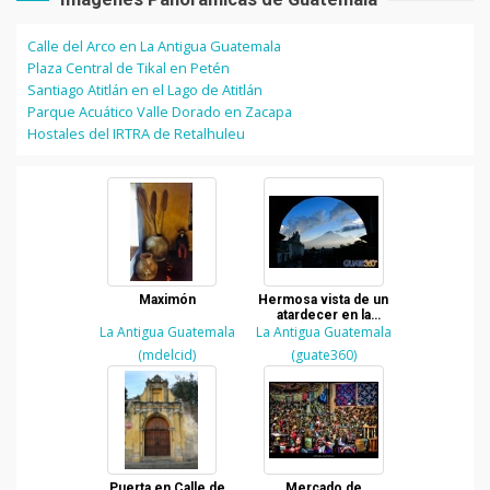
Calle del Arco en La Antigua Guatemala
Plaza Central de Tikal en Petén
Santiago Atitlán en el Lago de Atitlán
Parque Acuático Valle Dorado en Zacapa
Hostales del IRTRA de Retalhuleu
Maximón
Hermosa vista de un
atardecer en la
La Antigua Guatemala
La Antigua Guatemala
Antigua Guatemala
(mdelcid)
(guate360)
Puerta en Calle de
Mercado de