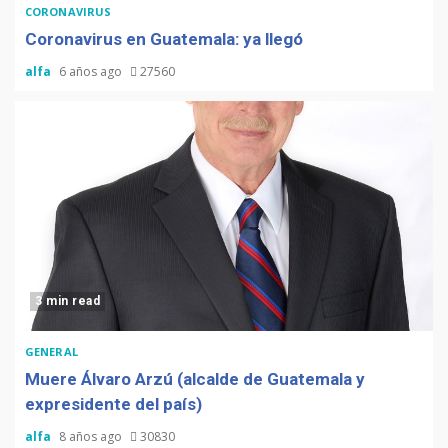
CORONAVIRUS
Coronavirus en Guatemala: ya llegó
alfa
6 años ago
27560
3 min read
GENERAL
Muere Álvaro Arzú (alcalde de Guatemala y
expresidente del país)
alfa
8 años ago
30830