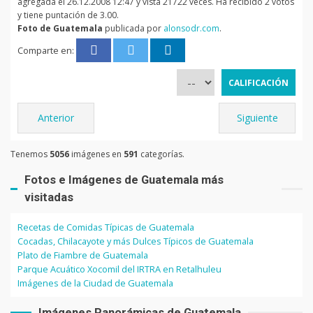
agregada el 26.12.2008 12:47 y vista 21722 veces. Ha recibido 2 votos
y tiene puntación de 3.00.
Foto de Guatemala
publicada por
alonsodr.com
.
Comparte en:
Anterior
Siguiente
Tenemos
5056
imágenes en
591
categorías.
Fotos e Imágenes de Guatemala más
visitadas
Recetas de Comidas Típicas de Guatemala
Cocadas, Chilacayote y más Dulces Típicos de Guatemala
Plato de Fiambre de Guatemala
Parque Acuático Xocomil del IRTRA en Retalhuleu
Imágenes de la Ciudad de Guatemala
Imágenes Panorámicas de Guatemala