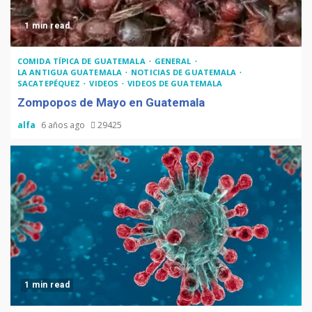
1 min read
COMIDA TÍPICA DE GUATEMALA
GENERAL
LA ANTIGUA GUATEMALA
NOTICIAS DE GUATEMALA
SACATEPÉQUEZ
VIDEOS
VIDEOS DE GUATEMALA
Zompopos de Mayo en Guatemala
alfa
6 años ago
29425
1 min read