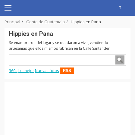
Skip
to
Primary
content
Menu
Principal
Gente de Guatemala
Hippies en Pana
Hippies en Pana
Se enamoraron del lugar y se quedaron a vivir, vendiendo
artesanías que ellos mismos fabrican en la Calle Santander.
360s
Lo mejor
Nuevas fotos
RSS