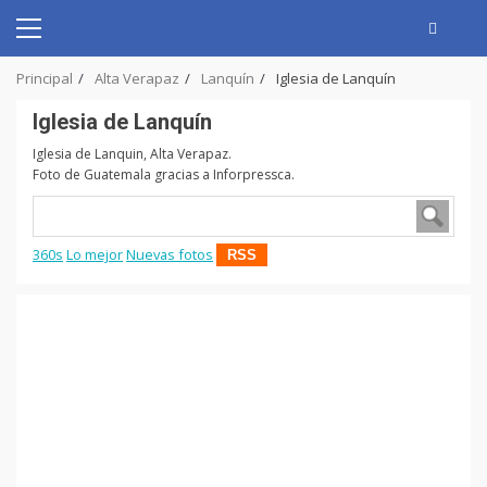
Skip
to
Primary
content
Menu
Principal
Alta Verapaz
Lanquín
Iglesia de Lanquín
Iglesia de Lanquín
Iglesia de Lanquin, Alta Verapaz.
Foto de Guatemala gracias a Inforpressca.
360s
Lo mejor
Nuevas fotos
RSS