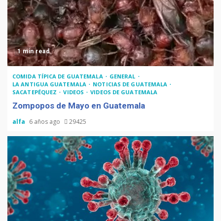
1 min read
COMIDA TÍPICA DE GUATEMALA
GENERAL
LA ANTIGUA GUATEMALA
NOTICIAS DE GUATEMALA
SACATEPÉQUEZ
VIDEOS
VIDEOS DE GUATEMALA
Zompopos de Mayo en Guatemala
alfa
6 años ago
29425