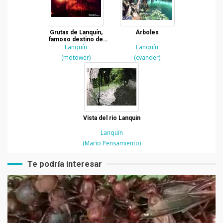
Grutas de Lanquín,
Árboles
famoso destino de
Alta Verapaz
Lanquín
Lanquín
(mdtower)
(cvander)
Vista del rio Lanquin
Lanquín
(Mario Pensamiento)
Te podría interesar