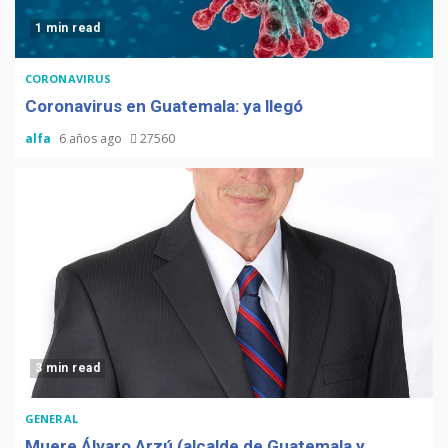
1 min read
CORONAVIRUS
Coronavirus en Guatemala: ya llegó
alfa
6 años ago
27560
3 min read
GENERAL
Muere Álvaro Arzú (alcalde de Guatemala y