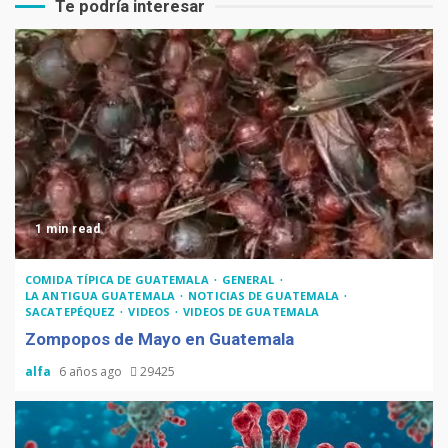
Te podría interesar
1 min read
COMIDA TÍPICA DE GUATEMALA
GENERAL
LA ANTIGUA GUATEMALA
NOTICIAS DE GUATEMALA
SACATEPÉQUEZ
VIDEOS
VIDEOS DE GUATEMALA
Zompopos de Mayo en Guatemala
alfa
6 años ago
29425