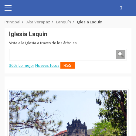
Skip
to
Primary
content
Menu
Principal
Alta Verapaz
Lanquín
Iglesia Laquín
Iglesia Laquín
Vista a la iglesia a través de los árboles.
360s
Lo mejor
Nuevas fotos
RSS