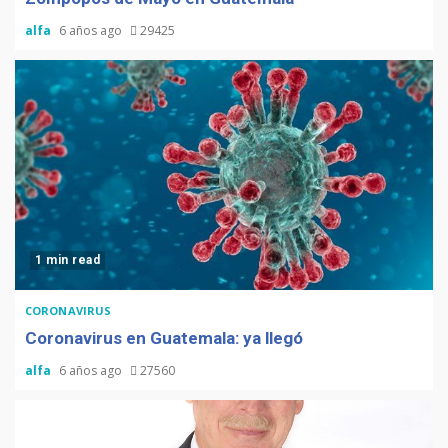
alfa
6 años ago
29425
1 min read
CORONAVIRUS
Coronavirus en Guatemala: ya llegó
alfa
6 años ago
27560