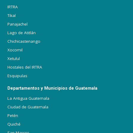
IRTRA
Tikal
Panajachel
Lago de Atitlán
Chichicastenango
Xocomil
Xetulul
Hostales del IRTRA
Esquipulas
Departamentos y Municipios de Guatemala
La Antigua Guatemala
Ciudad de Guatemala
Petén
Quiché
San Marcos