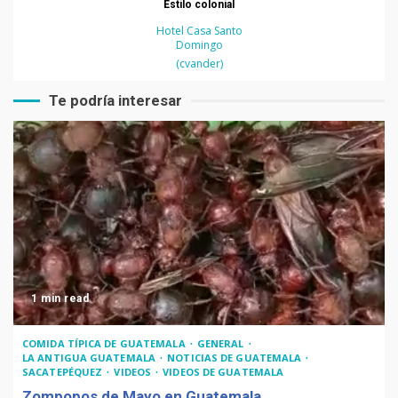
Estilo colonial
Hotel Casa Santo
Domingo
(cvander)
Te podría interesar
1 min read
COMIDA TÍPICA DE GUATEMALA
GENERAL
LA ANTIGUA GUATEMALA
NOTICIAS DE GUATEMALA
SACATEPÉQUEZ
VIDEOS
VIDEOS DE GUATEMALA
Zompopos de Mayo en Guatemala