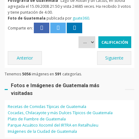
Fotografía de Guatemala
"Lago de Atitlan y un cactus, en Solola"
agregada el 15.09.2008 21:50 y vista 24685 veces. Ha recibido 3 votos
y tiene puntación de 4.00.
Foto de Guatemala
publicada por
guate360
.
Comparte en:
Anterior
Siguiente
Tenemos
5056
imágenes en
591
categorías.
Fotos e Imágenes de Guatemala más
visitadas
Recetas de Comidas Típicas de Guatemala
Cocadas, Chilacayote y más Dulces Típicos de Guatemala
Plato de Fiambre de Guatemala
Parque Acuático Xocomil del IRTRA en Retalhuleu
Imágenes de la Ciudad de Guatemala