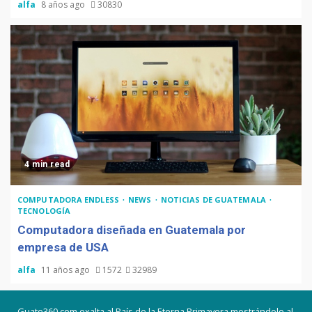
alfa
8 años ago
30830
4 min read
COMPUTADORA ENDLESS
NEWS
NOTICIAS DE GUATEMALA
TECNOLOGÍA
Computadora diseñada en Guatemala por
empresa de USA
alfa
11 años ago
1572
32989
Guate360.com exalta al País de la Eterna Primavera mostrándolo al