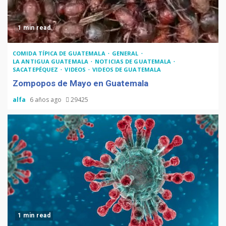
1 min read
COMIDA TÍPICA DE GUATEMALA
GENERAL
LA ANTIGUA GUATEMALA
NOTICIAS DE GUATEMALA
SACATEPÉQUEZ
VIDEOS
VIDEOS DE GUATEMALA
Zompopos de Mayo en Guatemala
alfa
6 años ago
29425
1 min read