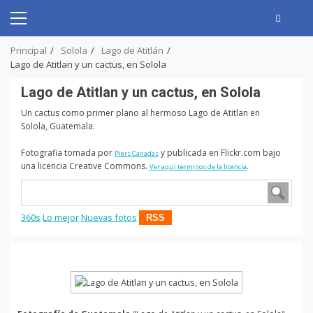
Skip
to
Primary
content
Menu
Principal
Solola
Lago de Atitlán
Lago de Atitlan y un cactus, en Solola
Lago de Atitlan y un cactus, en Solola
Un cactus como primer plano al hermoso Lago de Atitlan en
Solola, Guatemala.
Fotografia tomada por
y publicada en Flickr.com bajo
Piers Canadas
una licencia Creative Commons.
.
Ver aqui terminos de la licencia
360s
Lo mejor
Nuevas fotos
RSS