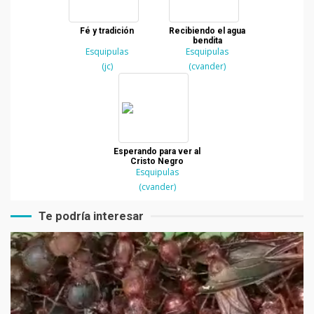
Fé y tradición
Recibiendo el agua
bendita
Esquipulas
Esquipulas
(jc)
(cvander)
Esperando para ver al
Cristo Negro
Esquipulas
(cvander)
Te podría interesar