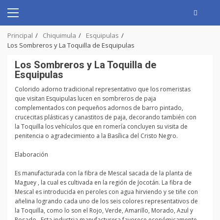
Skip
to
Primary
content
Menu
Principal
Chiquimula
Esquipulas
Los Sombreros y La Toquilla de Esquipulas
Los Sombreros y La Toquilla de
Esquipulas
Colorido adorno tradicional representativo que los romeristas
que visitan Esquipulas lucen en sombreros de paja
complementados con pequeños adornos de barro pintado,
crucecitas plásticas y canastitos de paja, decorando también con
la Toquilla los vehículos que en romería concluyen su visita de
penitencia o agradecimiento a la Basílica del Cristo Negro.
Elaboración
Es manufacturada con la fibra de Mescal sacada de la planta de
Maguey , la cual es cultivada en la región de Jocotán. La fibra de
Mescal es introducida en peroles con agua hirviendo y se tiñe con
añelina logrando cada uno de los seis colores representativos de
la Toquilla, como lo son el Rojo, Verde, Amarillo, Morado, Azul y
Rosado . Esta industria manufacturera favorece económicamente