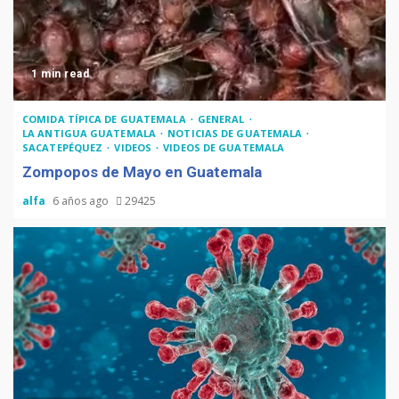
1 min read
COMIDA TÍPICA DE GUATEMALA
GENERAL
LA ANTIGUA GUATEMALA
NOTICIAS DE GUATEMALA
SACATEPÉQUEZ
VIDEOS
VIDEOS DE GUATEMALA
Zompopos de Mayo en Guatemala
alfa
6 años ago
29425