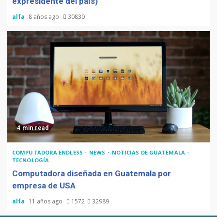
expresidente del país)
alfa
8 años ago
30830
4 min read
COMPUTADORA ENDLESS
NEWS
NOTICIAS DE GUATEMALA
TECNOLOGÍA
Computadora diseñada en Guatemala por
empresa de USA
alfa
11 años ago
1572
32989