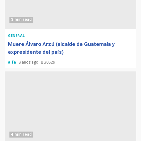
3 min read
GENERAL
Muere Álvaro Arzú (alcalde de Guatemala y
expresidente del país)
alfa
8 años ago
30829
4 min read