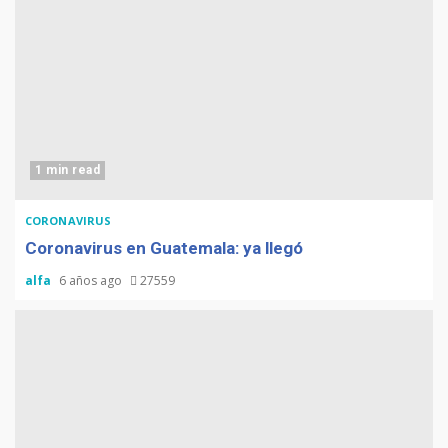
1 min read
CORONAVIRUS
Coronavirus en Guatemala: ya llegó
alfa
6 años ago
27559