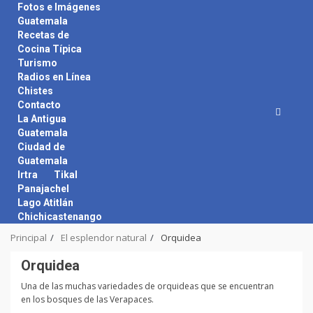
Skip
Fotos e Imágenes
to
Guatemala
content
Recetas de
Cocina Típica
Turismo
Radios en Línea
Chistes
Contacto
La Antigua
Guatemala
Ciudad de
Guatemala
Irtra
Tikal
Panajachel
Lago Atitlán
Chichicastenango
Principal
El esplendor natural
Orquidea
Orquidea
Una de las muchas variedades de orquideas que se encuentran
en los bosques de las Verapaces.