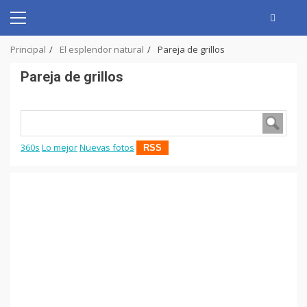
Skip
to
Primary
content
Menu
Principal
El esplendor natural
Pareja de grillos
Pareja de grillos
360s
Lo mejor
Nuevas fotos
RSS