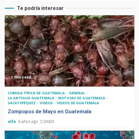
Te podría interesar
1 min read
COMIDA TÍPICA DE GUATEMALA
GENERAL
LA ANTIGUA GUATEMALA
NOTICIAS DE GUATEMALA
SACATEPÉQUEZ
VIDEOS
VIDEOS DE GUATEMALA
Zompopos de Mayo en Guatemala
alfa
6 años ago
29425