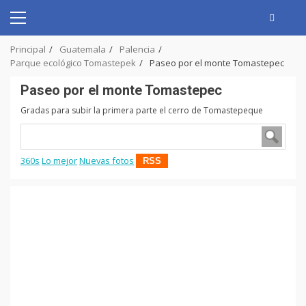
Skip
to
Primary
content
Menu
Principal
Guatemala
Palencia
Parque ecológico Tomastepek
Paseo por el monte Tomastepec
Paseo por el monte Tomastepec
Gradas para subir la primera parte el cerro de Tomastepeque
360s
Lo mejor
Nuevas fotos
RSS