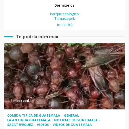
Dormitorios
Parque ecológico
Tomastepek
(mdelcid)
Te podría interesar
1 min read
COMIDA TÍPICA DE GUATEMALA
GENERAL
LA ANTIGUA GUATEMALA
NOTICIAS DE GUATEMALA
SACATEPÉQUEZ
VIDEOS
VIDEOS DE GUATEMALA