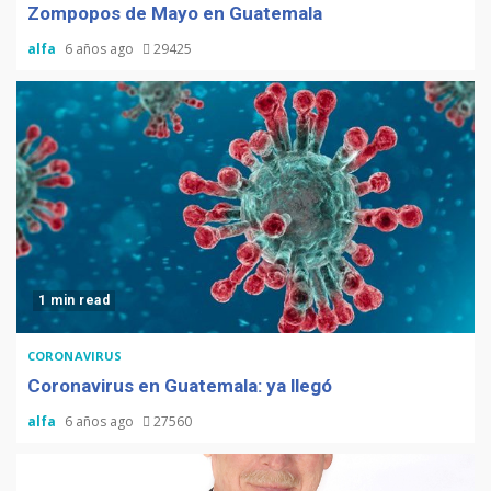
Zompopos de Mayo en Guatemala
alfa
6 años ago
29425
1 min read
CORONAVIRUS
Coronavirus en Guatemala: ya llegó
alfa
6 años ago
27560