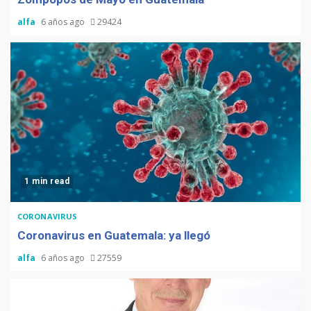
alfa
6 años ago
29424
1 min read
CORONAVIRUS
Coronavirus en Guatemala: ya llegó
alfa
6 años ago
27559