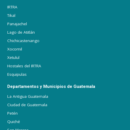
IRTRA
Tikal
Panajachel
Lago de Atitlán
Chichicastenango
Xocomil
Xetulul
Hostales del IRTRA
Esquipulas
Departamentos y Municipios de Guatemala
La Antigua Guatemala
Ciudad de Guatemala
Petén
Quiché
San Marcos