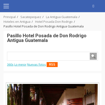
Skip
to
Primary
content
Menu
Principal
Sacatepequez
La Antigua Guatemala
Hoteles en Antigua
Hotel Posada Don Rodrigo
Pasillo Hotel Posada de Don Rodrigo Antigua Guatemala
Pasillo Hotel Posada de Don Rodrigo
Antigua Guatemala
360s
Lo mejor
Nuevas fotos
RSS