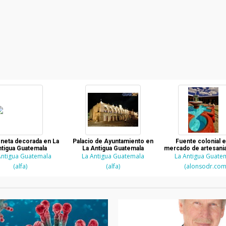
neta decorada en La
Palacio de Ayuntamiento en
Fuente colonial e
tigua Guatemala
La Antigua Guatemala
mercado de artesania
Antigua Guatemala
La Antigua Guatemala
La Antigua Guate
Antigua Guatem
(alfa)
(alfa)
(alonsodr.com