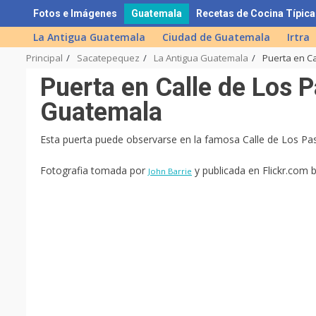
Skip
Fotos e Imágenes
Guatemala
Recetas de Cocina Típica
to
La Antigua Guatemala
Ciudad de Guatemala
Irtra
content
Principal
Sacatepequez
La Antigua Guatemala
Puerta en C
Puerta en Calle de Los 
Guatemala
Esta puerta puede observarse en la famosa Calle de Los Pa
Fotografia tomada por
y publicada en Flickr.com 
John Barrie