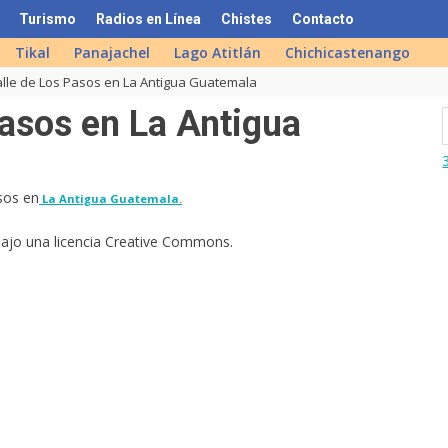
Turismo
Radios en Línea
Chistes
Contacto
Tikal
Panajachel
Lago Atitlán
Chichicastenango
alle de Los Pasos en La Antigua Guatemala
Pasos en La Antigua
sos en
La Antigua Guatemala.
bajo una licencia Creative Commons.