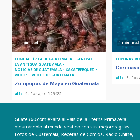
1 min read
1 min read
COMIDA TÍPICA DE GUATEMALA
GENERAL
CORONAVIRU
LA ANTIGUA GUATEMALA
Coronavir
NOTICIAS DE GUATEMALA
SACATEPÉQUEZ
VIDEOS
VIDEOS DE GUATEMALA
alfa
6 años
Zompopos de Mayo en Guatemala
alfa
6 años ago
29425
Guate360.com exalta al País de la Eterna Primavera
mostrándolo al mundo vestido con sus mejores galas.
Fotos de Guatemala, Recetas de Comida, Radio Online,