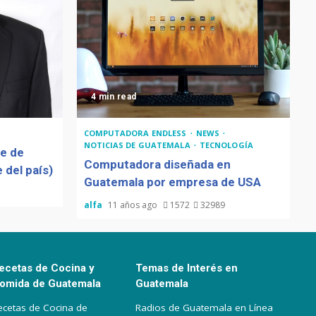
4 min read
COMPUTADORA ENDLESS
NEWS
NOTICIAS DE GUATEMALA
TECNOLOGÍA
de de
Computadora diseñada en
 del país)
Guatemala por empresa de USA
alfa
11 años ago
1572
32989
ecetas de Cocina y
Temas de Interés en
omida de Guatemala
Guatemala
ecetas de Cocina de
Radios de Guatemala en Línea