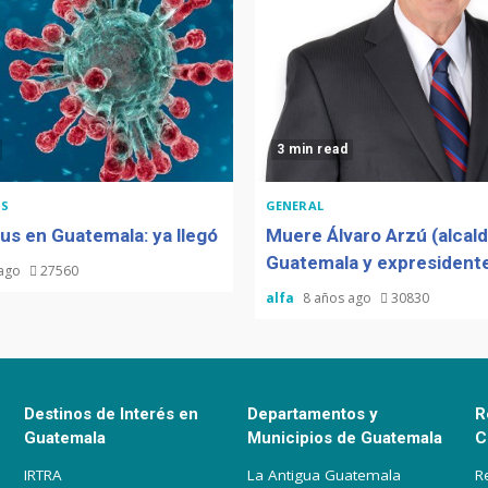
3 min read
S
GENERAL
us en Guatemala: ya llegó
Muere Álvaro Arzú (alcal
Guatemala y expresidente
 ago
27560
alfa
8 años ago
30830
Destinos de Interés en
Departamentos y
R
Guatemala
Municipios de Guatemala
C
IRTRA
La Antigua Guatemala
R