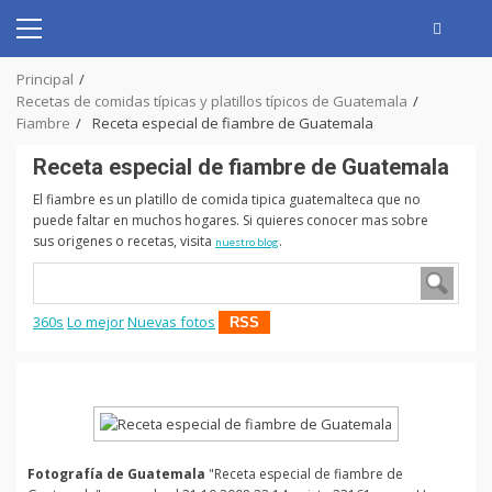
Skip
to
Primary
content
Menu
Principal
Recetas de comidas típicas y platillos típicos de Guatemala
Fiambre
Receta especial de fiambre de Guatemala
Receta especial de fiambre de Guatemala
El fiambre es un platillo de comida tipica guatemalteca que no
puede faltar en muchos hogares. Si quieres conocer mas sobre
sus origenes o recetas, visita
.
nuestro blog
360s
Lo mejor
Nuevas fotos
RSS
Fotografía de Guatemala
"Receta especial de fiambre de