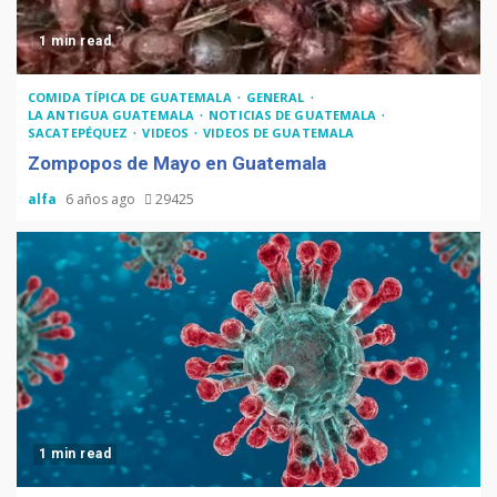
1 min read
COMIDA TÍPICA DE GUATEMALA
GENERAL
LA ANTIGUA GUATEMALA
NOTICIAS DE GUATEMALA
SACATEPÉQUEZ
VIDEOS
VIDEOS DE GUATEMALA
Zompopos de Mayo en Guatemala
alfa
6 años ago
29425
1 min read