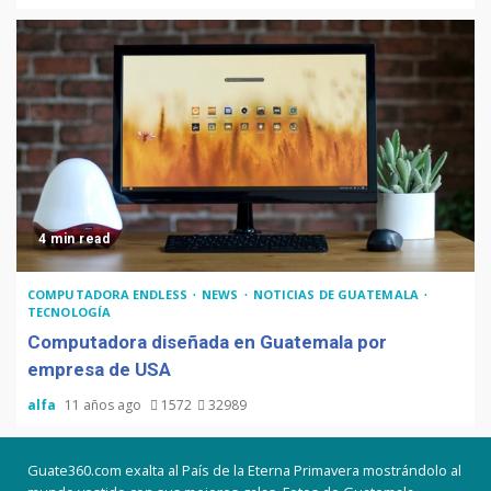
4 min read
COMPUTADORA ENDLESS
NEWS
NOTICIAS DE GUATEMALA
TECNOLOGÍA
Computadora diseñada en Guatemala por
empresa de USA
alfa
11 años ago
1572
32989
Guate360.com exalta al País de la Eterna Primavera mostrándolo al