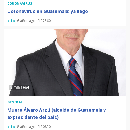
CORONAVIRUS
Coronavirus en Guatemala: ya llegó
alfa
6 años ago
27560
3 min read
GENERAL
Muere Álvaro Arzú (alcalde de Guatemala y
expresidente del país)
alfa
8 años ago
30830