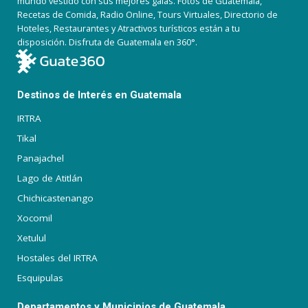
mundo vestido con sus mejores galas. Fotos de Guatemala,
Recetas de Comida, Radio Online, Tours Virtuales, Directorio de
Hoteles, Restaurantes y Atractivos turísticos están a tu
disposición. Disfruta de Guatemala en 360°.
Destinos de Interés en Guatemala
IRTRA
Tikal
Panajachel
Lago de Atitlán
Chichicastenango
Xocomil
Xetulul
Hostales del IRTRA
Esquipulas
Departamentos y Municipios de Guatemala