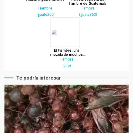
fiambre de Guatemala
Fiambre
Fiambre
(guate360)
(guate360)
El Fiambre, una
mezcla de muchos
ingredientes cada
Fiambre
1ero de noviembre
(alfa)
Te podría interesar