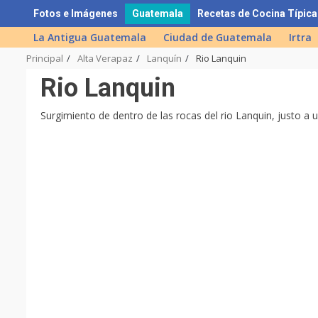
Skip
Fotos e Imágenes
Guatemala
Recetas de Cocina Típica
to
La Antigua Guatemala
Ciudad de Guatemala
Irtra
content
Principal
Alta Verapaz
Lanquín
Rio Lanquin
Rio Lanquin
Surgimiento de dentro de las rocas del rio Lanquin, justo a