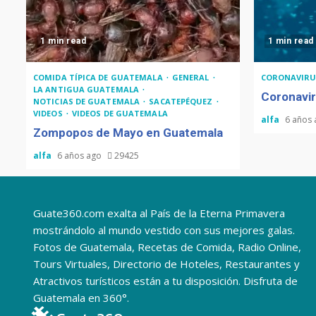
1 min read
1 min read
COMIDA TÍPICA DE GUATEMALA
GENERAL
CORONAVIRU
LA ANTIGUA GUATEMALA
Coronavir
NOTICIAS DE GUATEMALA
SACATEPÉQUEZ
VIDEOS
VIDEOS DE GUATEMALA
alfa
6 años
Zompopos de Mayo en Guatemala
alfa
6 años ago
29425
Guate360.com exalta al País de la Eterna Primavera
mostrándolo al mundo vestido con sus mejores galas.
Fotos de Guatemala, Recetas de Comida, Radio Online,
Tours Virtuales, Directorio de Hoteles, Restaurantes y
Atractivos turísticos están a tu disposición. Disfruta de
Guatemala en 360°.