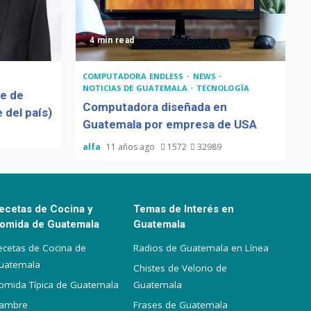
4 min read
COMPUTADORA ENDLESS
NEWS
NOTICIAS DE GUATEMALA
TECNOLOGÍA
de de
Computadora diseñada en
 del país)
Guatemala por empresa de USA
alfa
11 años ago
1572
32989
ecetas de Cocina y
Temas de Interés en
omida de Guatemala
Guatemala
ecetas de Cocina de
Radios de Guatemala en Línea
uatemala
Chistes de Velorio de
omida Típica de Guatemala
Guatemala
iambre
Frases de Guatemala