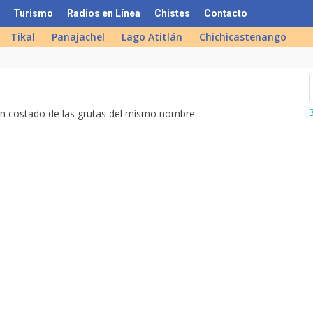
Turismo
Radios en Línea
Chistes
Contacto
Tikal
Panajachel
Lago Atitlán
Chichicastenango
 un costado de las grutas del mismo nombre.