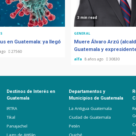
3 min read
S
GENERAL
us en Guatemala: ya llegó
Muere Álvaro Arzú (alcal
Guatemala y expresidente
 ago
27560
alfa
8 años ago
30830
Destinos de Interés en
Departamentos y
R
Guatemala
Municipios de Guatemala
C
IRTRA
La Antigua Guatemala
R
G
Tikal
Ciudad de Guatemala
C
Panajachel
Petén
F
Lago de Atitlán
Quiché