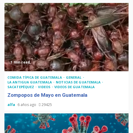
1 min read
COMIDA TÍPICA DE GUATEMALA
GENERAL
LA ANTIGUA GUATEMALA
NOTICIAS DE GUATEMALA
SACATEPÉQUEZ
VIDEOS
VIDEOS DE GUATEMALA
Zompopos de Mayo en Guatemala
alfa
6 años ago
29425