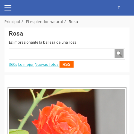
Skip
to
Primary
content
Menu
Principal
El esplendor natural
Rosa
Rosa
Es impresionante la belleza de una rosa.
360s
Lo mejor
Nuevas fotos
RSS