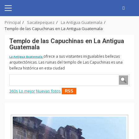
Skip
to
Primary
content
Menu
Principal
Sacatepequez
La Antigua Guatemala
Templo de las Capuchinas en La Antigua Guatemala
Templo de las Capuchinas en La Antigua
Guatemala
ofrece a sus visitantes inigualables bellezas
La Antigua Guatemala.
arquitectónicas. Las ruinas del templo de Las Capuchinas es una
belleza histórica en esta ciudad
360s
Lo mejor
Nuevas fotos
RSS