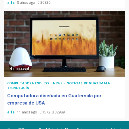
alfa
8 años ago
30830
4 min read
COMPUTADORA ENDLESS
NEWS
NOTICIAS DE GUATEMALA
TECNOLOGÍA
Computadora diseñada en Guatemala por
empresa de USA
alfa
11 años ago
1572
32989