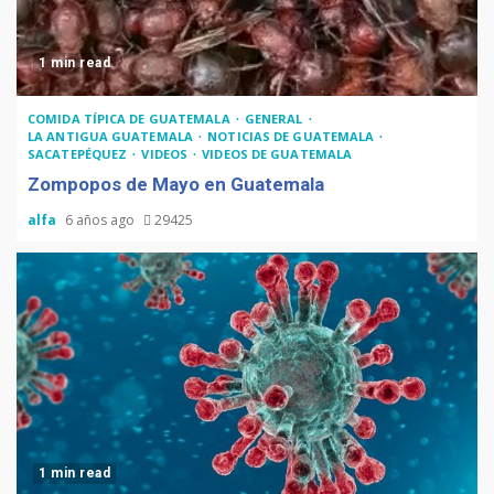
1 min read
COMIDA TÍPICA DE GUATEMALA
GENERAL
LA ANTIGUA GUATEMALA
NOTICIAS DE GUATEMALA
SACATEPÉQUEZ
VIDEOS
VIDEOS DE GUATEMALA
Zompopos de Mayo en Guatemala
alfa
6 años ago
29425
1 min read