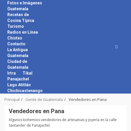
Skip
Fotos e Imágenes
to
Guatemala
content
Recetas de
Cocina Típica
Turismo
Radios en Línea
Chistes
Contacto
La Antigua
Guatemala
Ciudad de
Guatemala
Irtra
Tikal
Panajachel
Lago Atitlán
Chichicastenango
Principal
Gente de Guatemala
Vendedores en Pana
Vendedores en Pana
Algunos bohemios vendedores de artesanias y joyería en la calle
Santander de Panajachel.