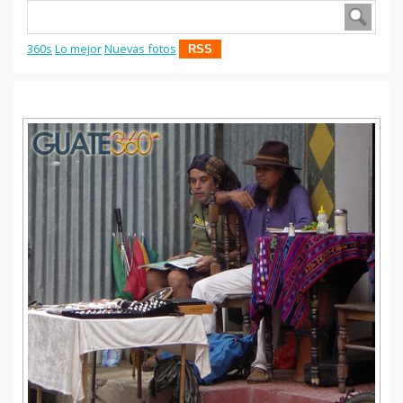
360s
Lo mejor
Nuevas fotos
RSS