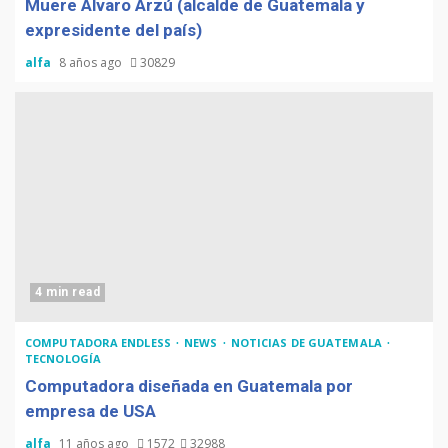
Muere Álvaro Arzú (alcalde de Guatemala y
expresidente del país)
alfa
8 años ago
30829
4 min read
COMPUTADORA ENDLESS
NEWS
NOTICIAS DE GUATEMALA
TECNOLOGÍA
Computadora diseñada en Guatemala por
empresa de USA
alfa
11 años ago
1572
32988