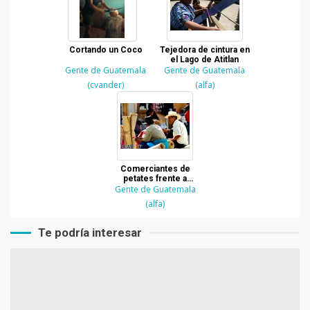
Cortando un Coco
Tejedora de cintura en
el Lago de Atitlan
Gente de Guatemala
Gente de Guatemala
(cvander)
(alfa)
Comerciantes de
petates frente a
iglesia de San Felipe
Gente de Guatemala
(alfa)
Te podría interesar