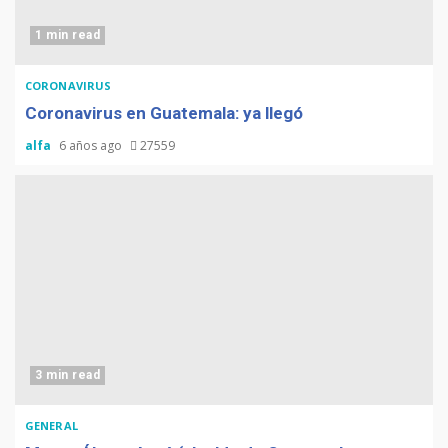
1 min read
CORONAVIRUS
Coronavirus en Guatemala: ya llegó
alfa
6 años ago
27559
3 min read
GENERAL