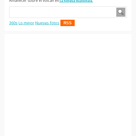
Amanecer sobre el volcan en
La Antigua Guatemala.
360s
Lo mejor
Nuevas fotos
RSS