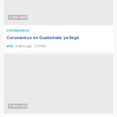
1 min read
CORONAVIRUS
Coronavirus en Guatemala: ya llegó
alfa
6 años ago
27560
3 min read