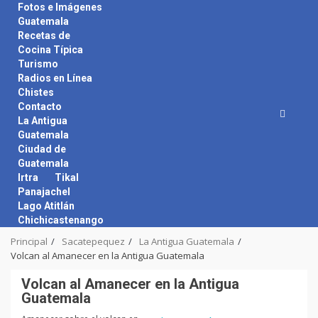
Skip
Fotos e Imágenes
to
Guatemala
content
Recetas de
Cocina Típica
Turismo
Radios en Línea
Chistes
Contacto
La Antigua
Guatemala
Ciudad de
Guatemala
Irtra
Tikal
Panajachel
Lago Atitlán
Chichicastenango
Principal
Sacatepequez
La Antigua Guatemala
Volcan al Amanecer en la Antigua Guatemala
Volcan al Amanecer en la Antigua
Guatemala