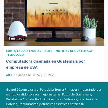
4 min read
COMPUTADORA ENDLESS
NEWS
NOTICIAS DE GUATEMALA
TECNOLOGÍA
Computadora diseñada en Guatemala por
empresa de USA
alfa
11 años ago
1572
32988
Guate360.com exalta al País de la Eterna Primavera mostrándolo al
mundo vestido con sus mejores galas. Fotos de Guatemala,
Recetas de Comida, Radio Online, Tours Virtuales, Directorio de
Hoteles, Restaurantes y Atractivos turísticos están a tu