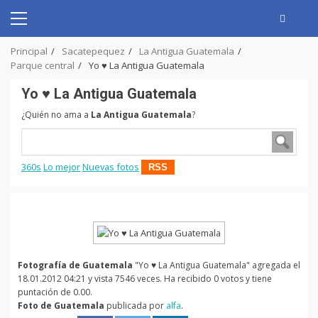
Skip
to
Primary
content
Menu
Principal
Sacatepequez
La Antigua Guatemala
Parque central
Yo ♥ La Antigua Guatemala
Yo ♥ La Antigua Guatemala
¿Quién no ama a
La Antigua Guatemala
?
360s
Lo mejor
Nuevas fotos
RSS
Fotografía de Guatemala
"Yo ♥ La Antigua Guatemala" agregada el
18.01.2012 04:21 y vista 7546 veces. Ha recibido 0 votos y tiene
puntación de 0.00.
Foto de Guatemala
publicada por
alfa
.