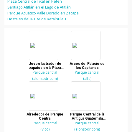
Plaza Central de Tikal en Petén
Santiago Atitlán en el Lago de Atitlán
Parque Acuático Valle Dorado en Zacapa
Hostales del IRTRA de Retalhuleu
Joven lustrador de
Arcos del Palacio de
zapatos en la Plaza
los Capitanes
Central de la Antigua
Parque central
Parque central
Guatemala
(alonsodr.com)
(alfa)
Alrededor del Parque
Parque Central de la
Central
Antigua Guatemala
Parque central
con el volcan de
Parque central
fondo
(Vico)
(alonsodr.com)