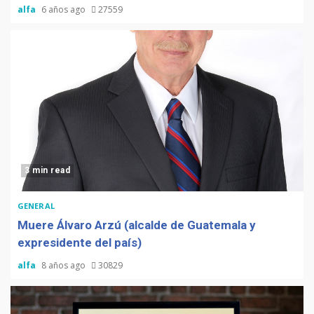
alfa
6 años ago
27559
3 min read
GENERAL
Muere Álvaro Arzú (alcalde de Guatemala y
expresidente del país)
alfa
8 años ago
30829