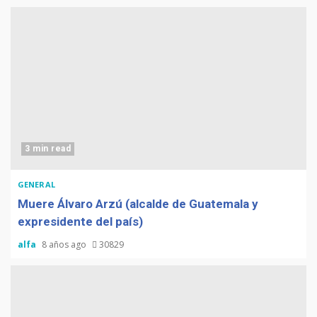
3 min read
GENERAL
Muere Álvaro Arzú (alcalde de Guatemala y
expresidente del país)
alfa
8 años ago
30829