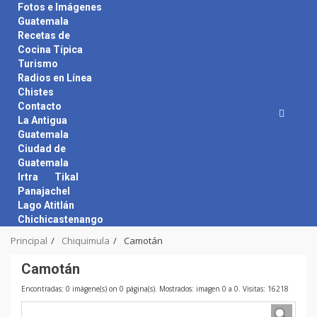
Skip
Fotos e Imágenes
to
Guatemala
content
Recetas de
Cocina Típica
Turismo
Radios en Línea
Chistes
Contacto
La Antigua
Guatemala
Ciudad de
Guatemala
Irtra
Tikal
Panajachel
Lago Atitlán
Chichicastenango
Principal
Chiquimula
Camotán
Camotán
Encontradas: 0 imágene(s) on 0 página(s). Mostrados: imagen 0 a 0. Visitas: 16218