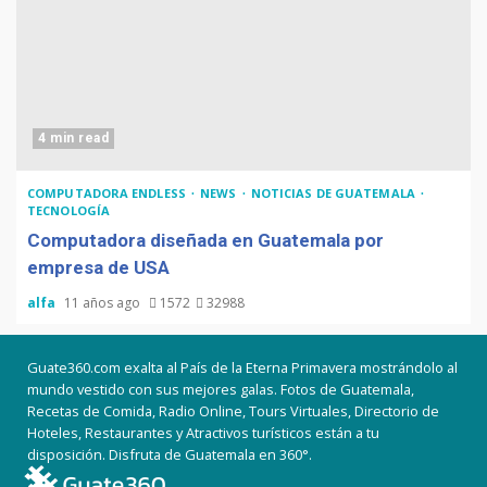
4 min read
COMPUTADORA ENDLESS
NEWS
NOTICIAS DE GUATEMALA
TECNOLOGÍA
Computadora diseñada en Guatemala por
empresa de USA
alfa
11 años ago
1572
32988
Guate360.com exalta al País de la Eterna Primavera mostrándolo al
mundo vestido con sus mejores galas. Fotos de Guatemala,
Recetas de Comida, Radio Online, Tours Virtuales, Directorio de
Hoteles, Restaurantes y Atractivos turísticos están a tu
disposición. Disfruta de Guatemala en 360°.