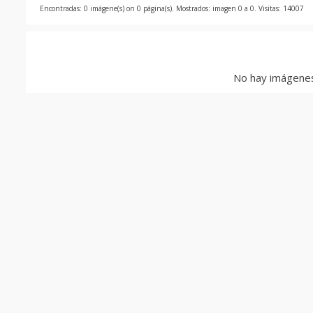
Encontradas: 0 imágene(s) on 0 página(s). Mostrados: imagen 0 a 0. Visitas: 14007
No hay imágenes