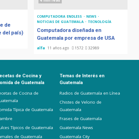
4 min read
COMPUTADORA ENDLESS
NEWS
NOTICIAS DE GUATEMALA
TECNOLOGÍA
de de
Computadora diseñada en
 del país)
Guatemala por empresa de USA
alfa
11 años ago
1572
32989
ecetas de Cocina y
Temas de Interés en
omida de Guatemala
Guatemala
ecetas de Cocina de
Radios de Guatemala en Línea
uatemala
Chistes de Velorio de
omida Típica de Guatemala
Guatemala
iambre
Frases de Guatemala
ulces Típicos de Guatemala
Guatemala News
amales de Guatemala
Guatemala City