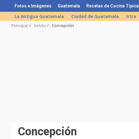
Skip
Fotos e Imágenes
Guatemala
Recetas de Cocina Típica
to
La Antigua Guatemala
Ciudad de Guatemala
Irtra
content
Principal
Solola
Concepción
Concepción