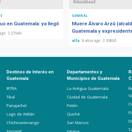
3 min read
S
GENERAL
us en Guatemala: ya llegó
Muere Álvaro Arzú (alcal
Guatemala y expresidente
 ago
27560
alfa
8 años ago
30830
Destinos de Interés en
Departamentos y
R
Guatemala
Municipios de Guatemala
C
IRTRA
La Antigua Guatemala
R
G
Tikal
Ciudad de Guatemala
C
Panajachel
Petén
F
Lago de Atitlán
Quiché
D
Chichicastenango
San Marcos
T
Xocomil
Jutiapa