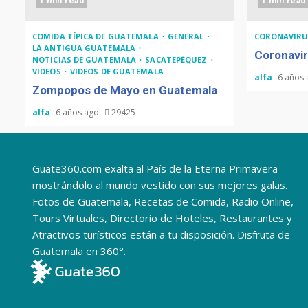
1 min read
1 min read
COMIDA TÍPICA DE GUATEMALA
GENERAL
CORONAVIRU
LA ANTIGUA GUATEMALA
Coronavir
NOTICIAS DE GUATEMALA
SACATEPÉQUEZ
VIDEOS
VIDEOS DE GUATEMALA
alfa
6 años
Zompopos de Mayo en Guatemala
alfa
6 años ago
29425
Guate360.com exalta al País de la Eterna Primavera
mostrándolo al mundo vestido con sus mejores galas.
Fotos de Guatemala, Recetas de Comida, Radio Online,
Tours Virtuales, Directorio de Hoteles, Restaurantes y
Atractivos turísticos están a tu disposición. Disfruta de
Guatemala en 360°.