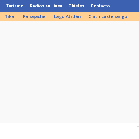
Turismo
Radios en Línea
Chistes
Contacto
Tikal
Panajachel
Lago Atitlán
Chichicastenango