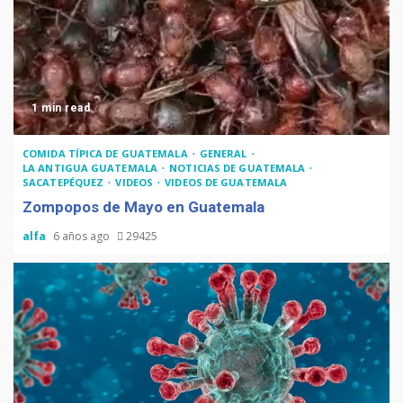
1 min read
COMIDA TÍPICA DE GUATEMALA
GENERAL
LA ANTIGUA GUATEMALA
NOTICIAS DE GUATEMALA
SACATEPÉQUEZ
VIDEOS
VIDEOS DE GUATEMALA
Zompopos de Mayo en Guatemala
alfa
6 años ago
29425