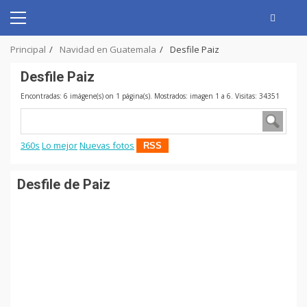
Skip
to
Primary
content
Menu
Principal
Navidad en Guatemala
Desfile Paiz
Desfile Paiz
Encontradas: 6 imágene(s) on 1 página(s). Mostrados: imagen 1 a 6. Visitas: 34351
360s
Lo mejor
Nuevas fotos
RSS
Desfile de Paiz