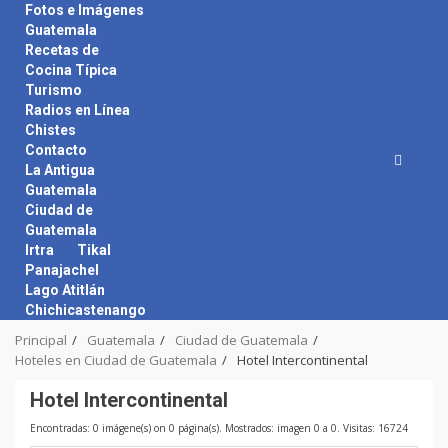
Skip
Fotos e Imágenes
to
Guatemala
content
Recetas de
Cocina Típica
Turismo
Radios en Línea
Chistes
Contacto
La Antigua
Guatemala
Ciudad de
Guatemala
Irtra
Tikal
Panajachel
Lago Atitlán
Chichicastenango
Principal
Guatemala
Ciudad de Guatemala
Hoteles en Ciudad de Guatemala
Hotel Intercontinental
Hotel Intercontinental
Encontradas: 0 imágene(s) on 0 página(s). Mostrados: imagen 0 a 0. Visitas: 16724