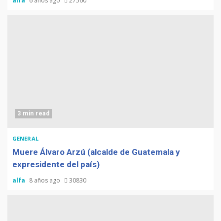
alfa
6 años ago
27560
3 min read
GENERAL
Muere Álvaro Arzú (alcalde de Guatemala y
expresidente del país)
alfa
8 años ago
30830