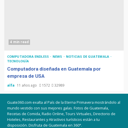
4 min read
COMPUTADORA ENDLESS
NEWS
NOTICIAS DE GUATEMALA
TECNOLOGÍA
Computadora diseñada en Guatemala por
empresa de USA
alfa
11 años ago
1572
32989
Guate360.com exalta al País de la Eterna Primavera mostrándolo al
mundo vestido con sus mejores galas. Fotos de Guatemala,
Recetas de Comida, Radio Online, Tours Virtuales, Directorio de
Hoteles, Restaurantes y Atractivos turísticos están a tu
disposición. Disfruta de Guatemala en 360°.