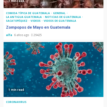
1 min read
COMIDA TÍPICA DE GUATEMALA
GENERAL
LA ANTIGUA GUATEMALA
NOTICIAS DE GUATEMALA
SACATEPÉQUEZ
VIDEOS
VIDEOS DE GUATEMALA
Zompopos de Mayo en Guatemala
alfa
6 años ago
29425
1 min read
CORONAVIRUS