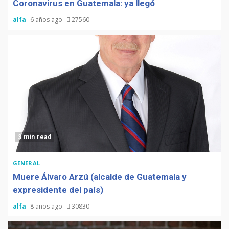
Coronavirus en Guatemala: ya llegó
alfa
6 años ago
27560
3 min read
GENERAL
Muere Álvaro Arzú (alcalde de Guatemala y
expresidente del país)
alfa
8 años ago
30830