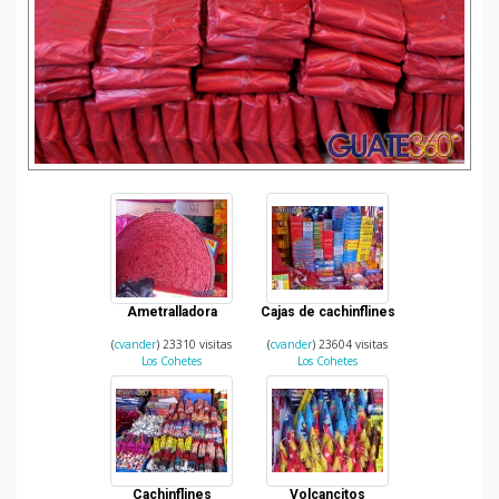
Ametralladora
Cajas de cachinflines
(
cvander
) 23310 visitas
(
cvander
) 23604 visitas
Los Cohetes
Los Cohetes
Cachinflines
Volcancitos