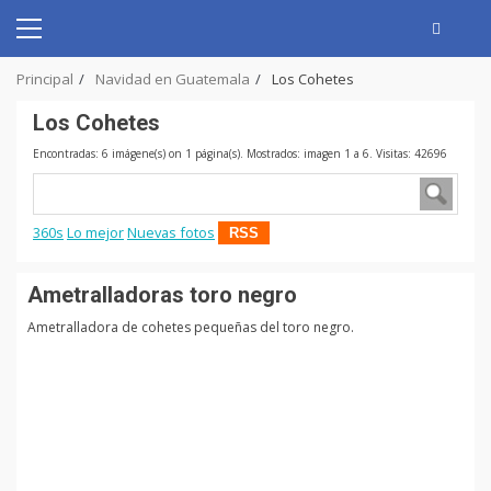
Skip
to
Primary
content
Menu
Principal
Navidad en Guatemala
Los Cohetes
Los Cohetes
Encontradas: 6 imágene(s) on 1 página(s). Mostrados: imagen 1 a 6. Visitas: 42696
360s
Lo mejor
Nuevas fotos
RSS
Ametralladoras toro negro
Ametralladora de cohetes pequeñas del toro negro.