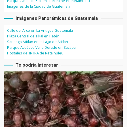
Parque Acuático Xocomil del IRTRA en Retalhuleu
Imágenes de la Ciudad de Guatemala
Imágenes Panorámicas de Guatemala
Calle del Arco en La Antigua Guatemala
Plaza Central de Tikal en Petén
Santiago Atitlán en el Lago de Atitlán
Parque Acuático Valle Dorado en Zacapa
Hostales del IRTRA de Retalhuleu
Te podría interesar