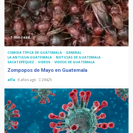
1 min read
COMIDA TÍPICA DE GUATEMALA
GENERAL
LA ANTIGUA GUATEMALA
NOTICIAS DE GUATEMALA
SACATEPÉQUEZ
VIDEOS
VIDEOS DE GUATEMALA
Zompopos de Mayo en Guatemala
alfa
6 años ago
29425