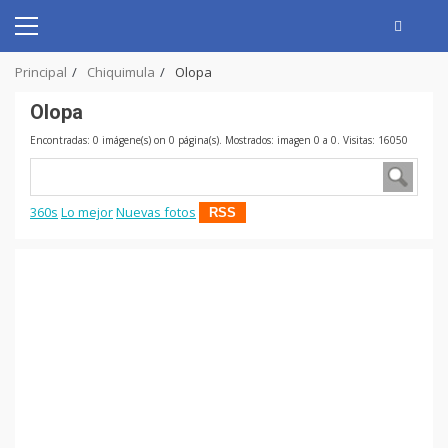
Skip
to
Primary
content
Menu
Principal
Chiquimula
Olopa
Olopa
Encontradas: 0 imágene(s) on 0 página(s). Mostrados: imagen 0 a 0. Visitas: 16050
360s
Lo mejor
Nuevas fotos
RSS