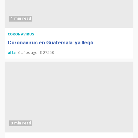
1 min read
CORONAVIRUS
Coronavirus en Guatemala: ya llegó
alfa
6 años ago
27558
3 min read