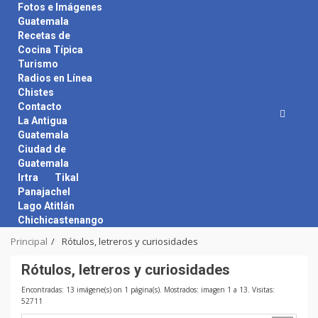
Skip
Fotos e Imágenes
to
Guatemala
content
Recetas de
Cocina Típica
Turismo
Radios en Línea
Chistes
Contacto
La Antigua
Guatemala
Ciudad de
Guatemala
Irtra
Tikal
Panajachel
Lago Atitlán
Chichicastenango
Principal
Rótulos, letreros y curiosidades
Rótulos, letreros y curiosidades
Encontradas: 13 imágene(s) on 1 página(s). Mostrados: imagen 1 a 13. Visitas:
52711