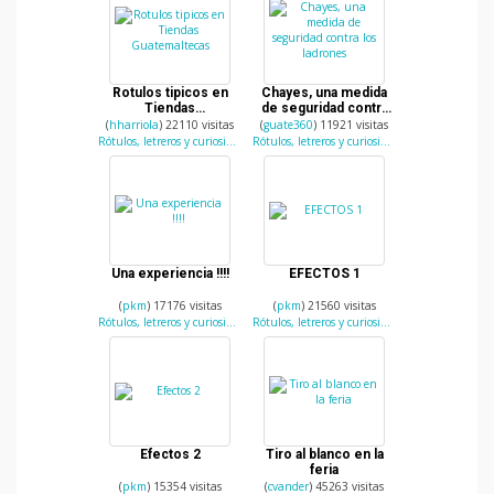
Rotulos tipicos en
Chayes, una medida
Tiendas
de seguridad contra
Guatemaltecas
los ladrones
(
hharriola
) 22110 visitas
(
guate360
) 11921 visitas
Rótulos, letreros y curiosidades
Rótulos, letreros y curiosidades
Una experiencia !!!!
EFECTOS 1
(
pkm
) 17176 visitas
(
pkm
) 21560 visitas
Rótulos, letreros y curiosidades
Rótulos, letreros y curiosidades
Efectos 2
Tiro al blanco en la
feria
(
pkm
) 15354 visitas
(
cvander
) 45263 visitas