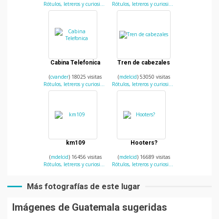
Rótulos, letreros y curiosidades
Rótulos, letreros y curiosidades
Cabina Telefonica
Tren de cabezales
(
cvander
) 18025 visitas
(
mdelcid
) 53050 visitas
Rótulos, letreros y curiosidades
Rótulos, letreros y curiosidades
km109
Hooters?
(
mdelcid
) 16456 visitas
(
mdelcid
) 16689 visitas
Rótulos, letreros y curiosidades
Rótulos, letreros y curiosidades
Más fotografías de este lugar
Imágenes de Guatemala sugeridas