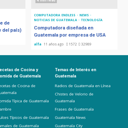
4 min read
COMPUTADORA ENDLESS
NEWS
NOTICIAS DE GUATEMALA
TECNOLOGÍA
de de
Computadora diseñada en
 del país)
Guatemala por empresa de USA
alfa
11 años ago
1572
32989
ecetas de Cocina y
Temas de Interés en
omida de Guatemala
Guatemala
ecetas de Cocina de
Radios de Guatemala en Línea
uatemala
Chistes de Velorio de
omida Típica de Guatemala
Guatemala
iambre
Frases de Guatemala
ulces Típicos de Guatemala
Guatemala News
amales de Guatemala
Guatemala City