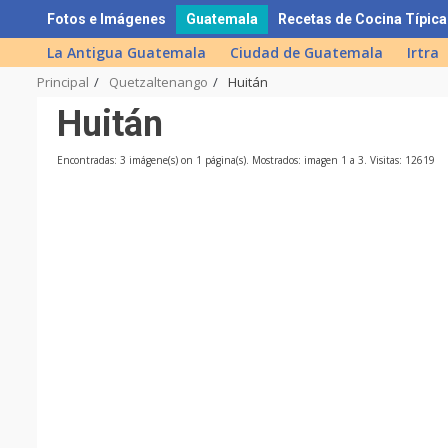
Skip
Fotos e Imágenes
Guatemala
Recetas de Cocina Típica
to
La Antigua Guatemala
Ciudad de Guatemala
Irtra
content
Principal
Quetzaltenango
Huitán
Huitán
Encontradas: 3 imágene(s) on 1 página(s). Mostrados: imagen 1 a 3. Visitas: 12619