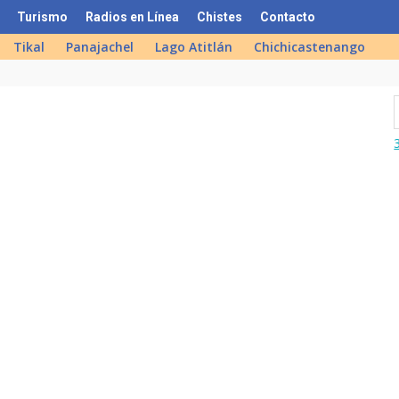
Turismo
Radios en Línea
Chistes
Contacto
Tikal
Panajachel
Lago Atitlán
Chichicastenango