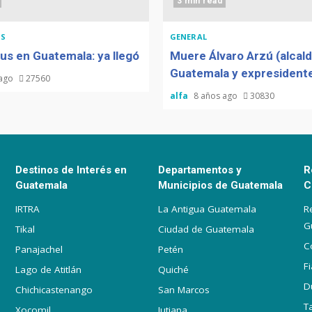
3 min read
S
GENERAL
us en Guatemala: ya llegó
Muere Álvaro Arzú (alcal
Guatemala y expresidente
 ago
27560
alfa
8 años ago
30830
Destinos de Interés en
Departamentos y
R
Guatemala
Municipios de Guatemala
C
IRTRA
La Antigua Guatemala
R
G
Tikal
Ciudad de Guatemala
C
Panajachel
Petén
F
Lago de Atitlán
Quiché
D
Chichicastenango
San Marcos
T
Xocomil
Jutiapa