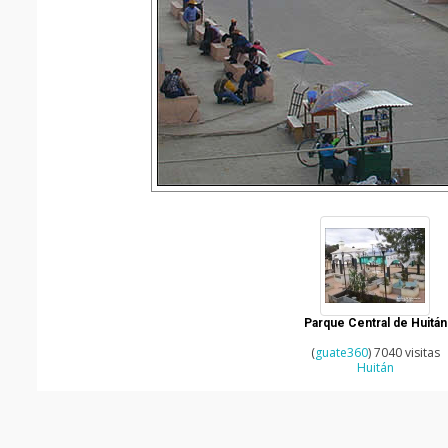
Parque Central de Huitán
(
guate360
) 7040 visitas
Huitán