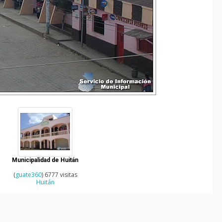
Municipalidad de Huitán
(
guate360
) 6777 visitas
Huitán