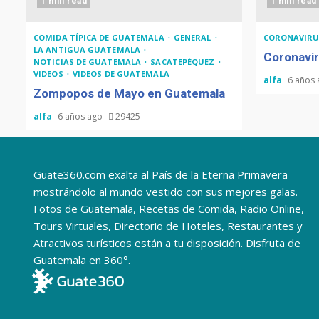
1 min read
1 min read
COMIDA TÍPICA DE GUATEMALA
GENERAL
CORONAVIRU
LA ANTIGUA GUATEMALA
Coronavir
NOTICIAS DE GUATEMALA
SACATEPÉQUEZ
VIDEOS
VIDEOS DE GUATEMALA
alfa
6 años
Zompopos de Mayo en Guatemala
alfa
6 años ago
29425
Guate360.com exalta al País de la Eterna Primavera
mostrándolo al mundo vestido con sus mejores galas.
Fotos de Guatemala, Recetas de Comida, Radio Online,
Tours Virtuales, Directorio de Hoteles, Restaurantes y
Atractivos turísticos están a tu disposición. Disfruta de
Guatemala en 360°.