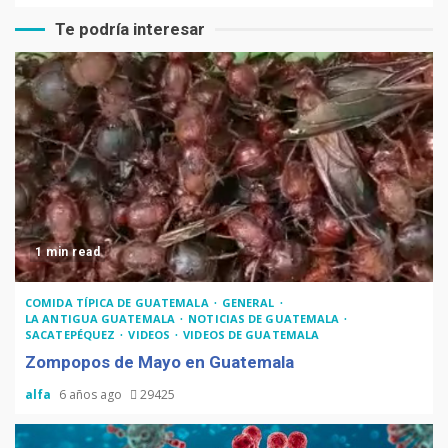
Te podría interesar
1 min read
COMIDA TÍPICA DE GUATEMALA
GENERAL
LA ANTIGUA GUATEMALA
NOTICIAS DE GUATEMALA
SACATEPÉQUEZ
VIDEOS
VIDEOS DE GUATEMALA
Zompopos de Mayo en Guatemala
alfa
6 años ago
29425