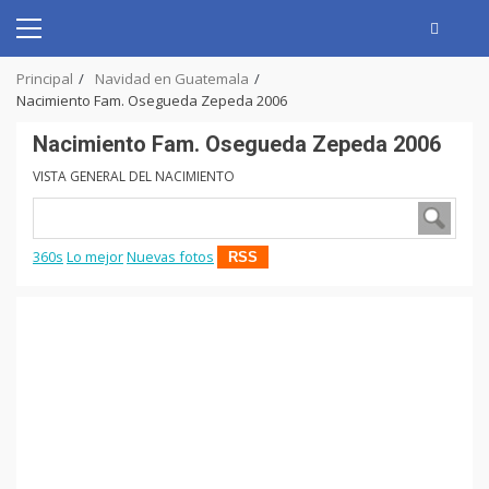
Skip
to
Primary
content
Menu
Principal
Navidad en Guatemala
Nacimiento Fam. Osegueda Zepeda 2006
Nacimiento Fam. Osegueda Zepeda 2006
VISTA GENERAL DEL NACIMIENTO
360s
Lo mejor
Nuevas fotos
RSS