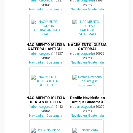
ANTIGUA GUATE.
(
ruben osegueda
) 13927
(
ruben osegueda
) 11984
visitas
visitas
Navidad en Guatemala
Navidad en Guatemala
NACIMIENTO IGLESIA
NACIMIENTO IGLESIA
CATEDRAL ANTIGUA
CATEDRAL
GUATE.
GUATEMALA
(
ruben osegueda
) 17357
(
ruben osegueda
) 20936
visitas
visitas
Navidad en Guatemala
Navidad en Guatemala
NACIMIENTO IGLESIA
Desfile Navideño en
BEATAS DE BELEN
Antigua Guatemala
(
ruben osegueda
) 19412
(
ruben osegueda
) 10270
visitas
visitas
Navidad en Guatemala
Navidad en Guatemala