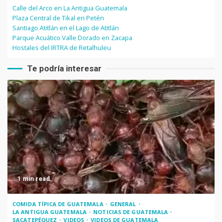
Calle del Arco en La Antigua Guatemala
Plaza Central de Tikal en Petén
Santiago Atitlán en el Lago de Atitlán
Parque Acuático Valle Dorado en Zacapa
Hostales del IRTRA de Retalhuleu
Te podría interesar
1 min read
COMIDA TÍPICA DE GUATEMALA
GENERAL
LA ANTIGUA GUATEMALA
NOTICIAS DE GUATEMALA
SACATEPÉQUEZ
VIDEOS
VIDEOS DE GUATEMALA