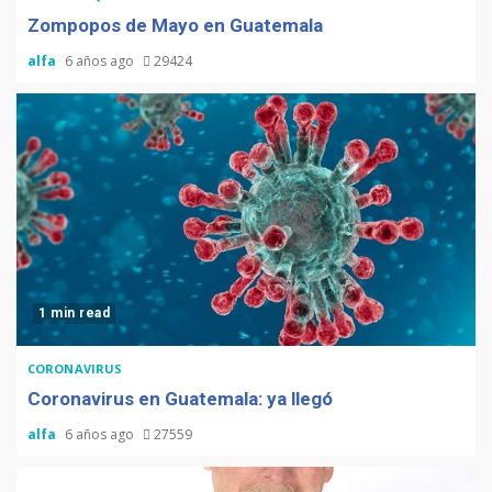
Zompopos de Mayo en Guatemala
alfa
6 años ago
29424
1 min read
CORONAVIRUS
Coronavirus en Guatemala: ya llegó
alfa
6 años ago
27559