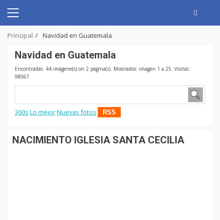
Skip
to
Primary
content
Menu
Principal
Navidad en Guatemala
Navidad en Guatemala
Encontradas: 44 imágene(s) on 2 página(s). Mostrados: imagen 1 a 25. Visitas:
98067
360s
Lo mejor
Nuevas fotos
RSS
NACIMIENTO IGLESIA SANTA CECILIA