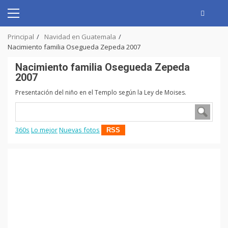
Skip
to
Primary
content
Menu
Principal
Navidad en Guatemala
Nacimiento familia Osegueda Zepeda 2007
Nacimiento familia Osegueda Zepeda
2007
Presentación del niño en el Templo según la Ley de Moises.
360s
Lo mejor
Nuevas fotos
RSS