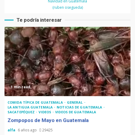
Navidad en Guatemala
2006
(ruben osegueda)
Te podría interesar
1 min read
COMIDA TÍPICA DE GUATEMALA
GENERAL
LA ANTIGUA GUATEMALA
NOTICIAS DE GUATEMALA
SACATEPÉQUEZ
VIDEOS
VIDEOS DE GUATEMALA
Zompopos de Mayo en Guatemala
alfa
6 años ago
29425